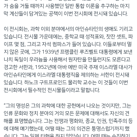
가 숨을 거둘 때까지 사용했던 일반 통합 이론을 추구하는 마지
막 계산들이 담겨있는 공책이 이번 전시회에 전시돼 있습니다.
이 전시회는, 과학 이외 분야에서의 아인슈타인의 생애도 기리고
있습니다. 전시물 가운데에는, 중학교 때 성적표와, 찻잔 셋트, 파
이프 몇 점, 그리고 자석 컴파스가 들어 있습니다. 이들로부터 멀
지 않은 곳에, 그가 1939년 프랭클린 루즈벨트 대통령에게 보낸
나치 독일이 우라늄을 사용해서 원자탄을 만들런지도 모른다고
경고한 서한과, 1952년에 아바 에반 미국 주재 이스라엘 대사가
아인슈타인에게 이스라엘 대통령직을 제의하는 서한이 전시돼
있습니다. 하노크 구트프로인드 물리학 교수는 이 것들이 이번
전시회에서 필수적인 전시물들이라고 말합니다.
“그의 명성은 그의 과학에 대한 공헌에서 나오는 것이지만, 그는
인류 문화와 정치 분야의 거의 모든 문제에 대해서도 자신의 견
해를 표명했습니다. 그는 전쟁과 평화와, 종교, 인권, 민족주의 등
에 대해 얘기했는데, 어떨 때는 그의 의견은 퉁명스럽기까지 했
습니다. 그는 일체 타협을 하지 않았습니다. 어떤 때는 순진하기