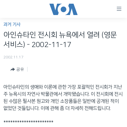
연
결
가
과거 기사
한반도
능
아인슈타인 전시회 뉴욕에서 열려 (영문
세계
링
서비스) - 2002-11-17
VOD
크
2002.11.17
라디오
메
인
공유
프로그램
콘
FOLLOW US
주파수 안내
텐
아인슈타인의 생애와 이론에 관한 가장 포괄적인 전시회가 지난
츠
주 뉴욕시의 자연사 박물관에서 개막됐습니다. 이 전시회에 전시
로
된 수많은 필사본 원고와 개인 소장품들은 일반에 공개된 적이
언어 선택
이
없었던 것들입니다. 이에 관해 좀 더 자세히 전해드립니다.
동
메
**********************
인