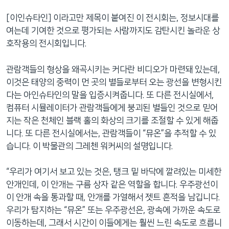
네
[이인슈타인] 이라고만 제목이 붙여진 이 전시회는, 정보시대를
비
여는데 기여한 것으로 평가되는 사람까지도 감탄시킨 놀라운 상
게
호작용의 전시회입니다.
이
션
관람객들의 형상을 왜곡시키는 커다란 비디오가 마련돼 있는데,
으
이것은 태양의 중력이 먼 곳의 별들로부터 오는 광선을 변형시킨
로
다는 아인슈타인의 말을 입증시켜줍니다. 또 다른 전시실에서,
이
컴퓨터 시뮬레이터가 관람객들에게 붕괴된 별들인 것으로 믿어
동
지는 작은 천체인 블랙 홀의 화상의 크기를 조절할 수 있게 해줍
검
니다. 또 다른 전시실에서는, 관람객들이 “뮤온”을 추적할 수 있
색
습니다. 이 박물관의 그레첸 워커씨의 설명입니다.
으
로
“우리가 여기서 보고 있는 것은, 탱크 밑 바닥에 깔려있는 미세한
이
안개인데, 이 안개는 구름 상자 같은 역할을 합니다. 우주광선이
등
이 안개 속을 통과할 때, 안개를 가열해서 젯트 흔적을 남깁니다.
우리가 탐지하는 “뮤온” 또는 우주광선은, 광속에 가까운 속도로
이동하는데, 그래서 시간이 이들에게는 훨씬 느린 속도로 흐릅니