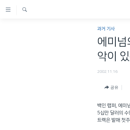
연
결
검
가
한반도
색
과거 기사
능
세계
에미넘의
링
VOD
크
악이 있
라디오
메
프로그램
인
2002.11.16
콘
주파수 안내
텐
공유
츠
로
백인 랩퍼, 에미넘
이
5십만 달러의 수
동
트랙은 발매 첫주
메
인