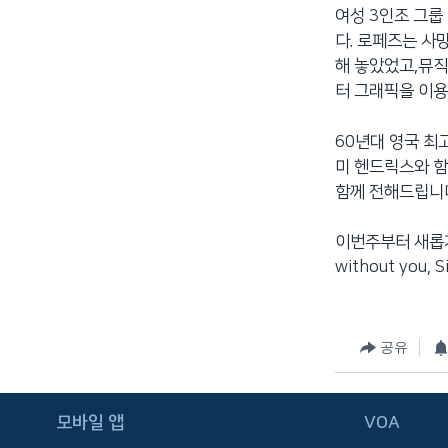
여성 3인조 그룹
네
다. 로페즈는 사망
비
해 놓았었고,뮤직
게
터 그래픽을 이용
이
션
60년대 영국 최
으
미 헨드릭스와 함께
로
함께 전해드립니
이
동
검
이번주부터 새롭게
색
without you,
으
로
이
공유
등
모바일 앱
VOA
FOLLOW US