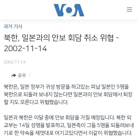
연
결
가
과거 기사
한반도
능
북한, 일본과의 안보 회담 취소 위협 -
세계
링
2002-11-14
VOD
크
2002.11.14
라디오
메
인
공유
프로그램
콘
FOLLOW US
북한은, 일본 정부가 귀성 방문을 하고있는 피납 일본인 5명을
주파수 안내
텐
북한으로 되돌려 보내지 않는다면 일본과의 안보 회담에서 퇴장
츠
할 지도 모른다고 위협했습니다.
로
언어 선택
이
일본과 북한은 이달 중에 안보 회담을 가질 예정입니다. 북한 외
동
교부는 14일 성명을 발표하고, 일본측이 그들 5명을 되돌려보내
메
기로 한 약속을 제멋대로 어기고있다면서 이같이 위협했습니다.
인