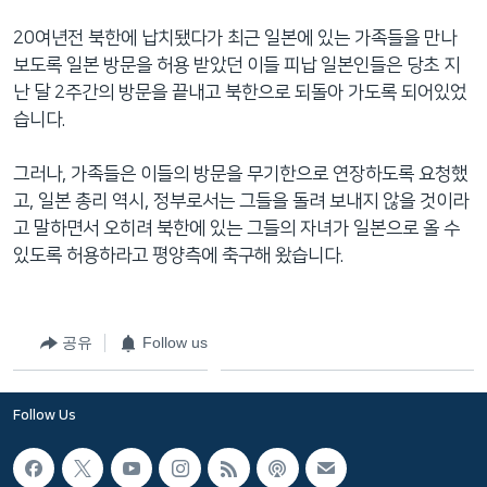
네
20여년전 북한에 납치됐다가 최근 일본에 있는 가족들을 만나
비
보도록 일본 방문을 허용 받았던 이들 피납 일본인들은 당초 지
게
난 달 2주간의 방문을 끝내고 북한으로 되돌아 가도록 되어있었
이
습니다.
션
으
그러나, 가족들은 이들의 방문을 무기한으로 연장하도록 요청했
로
고, 일본 총리 역시, 정부로서는 그들을 돌려 보내지 않을 것이라
이
고 말하면서 오히려 북한에 있는 그들의 자녀가 일본으로 올 수
동
있도록 허용하라고 평양측에 축구해 왔습니다.
검
색
으
공유
Follow us
로
이
등
Follow Us