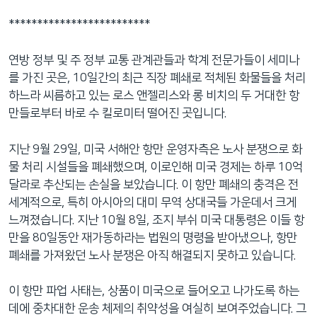
네
*************************
비
게
연방 정부 및 주 정부 교통 관계관들과 학계 전문가들이 세미나
이
를 가진 곳은, 10일간의 최근 직장 폐쇄로 적체된 화물들을 처리
션
하느라 씨름하고 있는 로스 앤젤리스와 롱 비치의 두 거대한 항
으
만들로부터 바로 수 킬로미터 떨어진 곳입니다.
로
이
지난 9월 29일, 미국 서해안 항만 운영자측은 노사 분쟁으로 화
동
물 처리 시설들을 폐쇄했으며, 이로인해 미국 경제는 하루 10억
검
달라로 추산되는 손실을 보았습니다. 이 항만 폐쇄의 충격은 전
색
세계적으로, 특히 아시아의 대미 무역 상대국들 가운데서 크게
으
느껴졌습니다. 지난 10월 8일, 조지 부쉬 미국 대통령은 이들 항
로
만을 80일동안 재가동하라는 법원의 명령을 받아냈으나, 항만
이
폐쇄를 가져왔던 노사 분쟁은 아직 해결되지 못하고 있습니다.
등
이 항만 파업 사태는, 상품이 미국으로 들어오고 나가도록 하는
데에 중차대한 운송 체제의 취약성을 여실히 보여주었습니다. 그