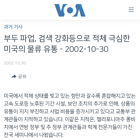
연
결
가
과거 기사
한반도
능
부두 파업, 검색 강화등으로 적체 극심한
세계
링
미국의 물류 유통 - 2002-10-30
VOD
크
2002.10.30
라디오
메
인
공유
프로그램
콘
FOLLOW US
주파수 안내
텐
미국에서 적체 상태를 빚고 있는 항만과 갈수록 혼잡해지고 있는
츠
고속 도로등 노후된 기간 시설, 보안 조치의 추가로 인해, 상품의
로
유통이 지지 부진하고 사업 비용을 증가시키고 있다고 교통부 관
언어 선택
이
계관들이 지적하고 있습니다. 이같은 지적은, 캘리포니아주 롱비
동
치에서 연방 정부 및 주 정부 관계관들과 학계 전문가들이 가진
메
전국 세미나에서 나왔습니다.
인