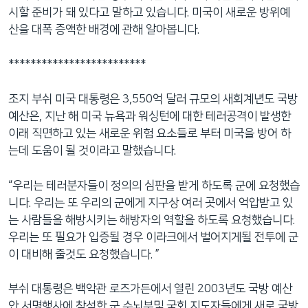
네
시할 준비가 돼 있다고 말하고 있습니다. 미국이 새로운 방위예
비
산을 대폭 증액한 배경에 관해 알아봅니다.
게
이
*************************
션
으
조지 부쉬 미국 대통령은 3,550억 달러 규모의 새회계년도 국방
로
예산은, 지난 해 미국 뉴욕과 워싱턴에 대한 테러공격이 발생한
이
이래 직면하고 있는 새로운 위험 요소들로 부터 미국을 방어 하
동
는데 도움이 될 것이라고 말했습니다.
검
색
“우리는 테러분자들이 정의의 심판을 받게 하도록 군에 요청했습
으
니다. 우리는 또 우리의 군에게 지구상 여러 곳에서 억압받고 있
로
는 사람들을 해방시키는 해방자의 역할을 하도록 요청했습니다.
이
우리는 또 필요가 입증될 경우 이라크에서 벌어지게될 전투에 군
등
이 대비해 줄것도 요청했습니다. ”
부쉬 대통령은 백악관 로즈가든에서 열린 2003년도 국방 예산
안 서명행사에 참석한 군 수뇌부및 국회 지도자들에게 새로 국방