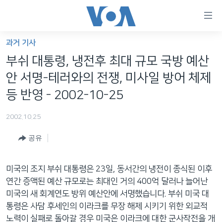
연
결
가
과거 기사
한반도
능
부쉬 대통령, 냉전후 최대 규모 국방 예산
세계
링
안 서명-테러와의 전쟁, 미사일 방어 체제
VOD
크
등 반영 - 2002-10-25
라디오
메
2002.10.25
인
프로그램
콘
FOLLOW US
공유
주파수 안내
텐
츠
로
미국의 조지 부쉬 대통령은 23일, 동서간의 냉전이 종식된 이후
언어 선택
이
연간 증액된 예산 규모로는 최대인 거의 400억 달러나 늘어난
동
미국의 새 회계연도 방위 예산안에 서명했습니다. 부쉬 미국 대
메
통령은 사담 후세인의 이라크를 무장 해제 시키기 위한 외교적
인
노력이 실패로 돌아갈 경우 미국은 이라크에 대한 군사작전을 개