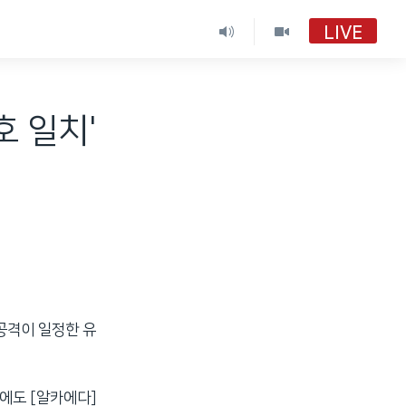
LIVE
호 일치'
공격이 일정한 유
에도 [알카에다]