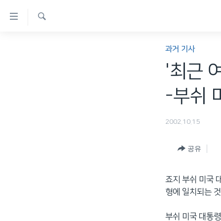
연
결
검
가
한반도
색
과거 기사
능
세계
'최근 
링
VOD
크
-부쉬 
라디오
메
프로그램
인
2002.10.15
콘
주파수 안내
텐
공유
츠
로
죠지 부쉬 미국 
이
형에 일치되는 
동
메
부쉬 미국 대통령
인