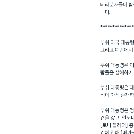
테러분자들이 활동
네
니다.
비
게
**************
이
션
으
부쉬 미국 대통
로
그리고 예맨에서 
이
동
부쉬 대통령은 이
검
람들을 살해하기
색
으
부쉬 대통령은 테
로
직이 아직 존재하
이
등
부쉬 대통령은 정
견을 갖고, 인도
[토니 블레어] 
건에 관해 [메가