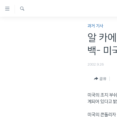
연
결
검
가
한반도
색
과거 기사
능
세계
알 카
링
VOD
크
백- 미
라디오
메
프로그램
인
2002.9.26
콘
주파수 안내
텐
공유
츠
로
미국의 조지 부쉬
이
계되어 있다고 
동
메
미국의 콘돌리자 
인