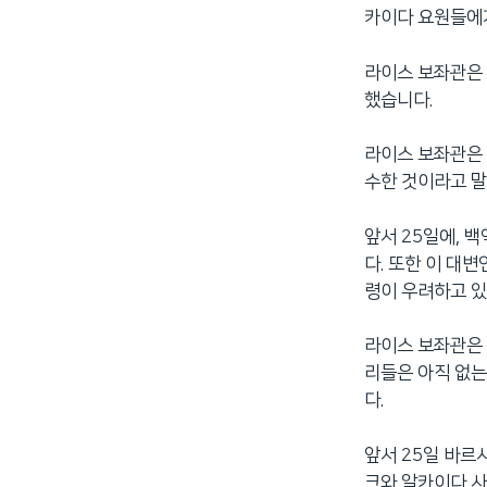
카이다 요원들에
네
비
라이스 보좌관은 
게
했습니다.
이
션
으
라이스 보좌관은 
로
수한 것이라고 
이
동
앞서 25일에, 
검
다. 또한 이 대
색
령이 우려하고 있
으
로
라이스 보좌관은 
이
리들은 아직 없는
등
다.
앞서 25일 바르
크와 알카이다 사