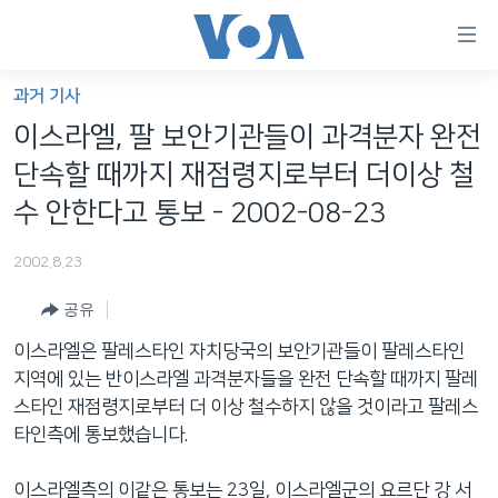
연
결
가
과거 기사
한반도
능
이스라엘, 팔 보안기관들이 과격분자 완전
세계
링
단속할 때까지 재점령지로부터 더이상 철
VOD
크
수 안한다고 통보 - 2002-08-23
라디오
메
2002.8.23
인
프로그램
콘
FOLLOW US
공유
주파수 안내
텐
츠
이스라엘은 팔레스타인 자치당국의 보안기관들이 팔레스타인
로
지역에 있는 반이스라엘 과격분자들을 완전 단속할 때까지 팔레
언어 선택
이
스타인 재점령지로부터 더 이상 철수하지 않을 것이라고 팔레스
동
타인측에 통보했습니다.
메
인
이스라엘측의 이같은 통보는 23일, 이스라엘군의 요르단 강 서