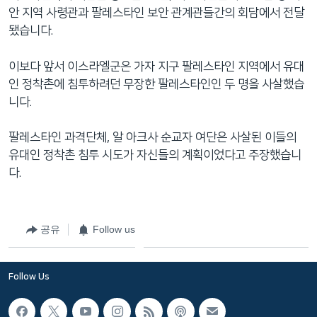
네
안 지역 사령관과 팔레스타인 보안 관계관들간의 회담에서 전달
비
됐습니다.
게
이
이보다 앞서 이스라엘군은 가자 지구 팔레스타인 지역에서 유대
션
인 정착촌에 침투하려던 무장한 팔레스타인인 두 명을 사살했습
으
니다.
로
이
팔레스타인 과격단체, 알 아크사 순교자 여단은 사살된 이들의
동
유대인 정착촌 침투 시도가 자신들의 계획이었다고 주장했습니
검
다.
색
으
로
공유
Follow us
이
등
Follow Us