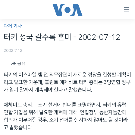
연
결
가
과거 기사
한반도
능
터키 정국 갈수록 혼미 - 2002-07-12
세계
링
2002.7.12
VOD
크
공유
라디오
메
인
터키의 이스마일 켐 전 외무장관이 새로운 정당을 결성할 계획이
프로그램
콘
FOLLOW US
라고 발표한 가운데, 불런트 에체비트 터키 총리는 3당연합 정부
주파수 안내
텐
가 임기 말까지 계속돼야 한다고 말했습니다.
츠
로
에체비트 총리는 조기 선거에 반대를 표명하면서, 터키의 유럽
언어 선택
이
연합 가입을 위해 필요한 개혁에 대해, 연립정부 동반자들간에
동
합의가 이루어질 경우, 조기 선거를 실시하지 않아도 될 것이라
메
고 말했습니다.
인