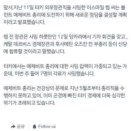
네
앞서,지난 11일 터키 외무장관직을 사임한 이스마일 켐 씨는 불
비
런트 에체비트 총리에 도전하기 위해 새로운 정당을 결성할 계획
게
이라고 발표했습니다.
이
션
켐 전 장관은 사임 하룻만인 12일 앙카라에서 기자 회견을 갖고 ,
으
케말 데르비스 경제장관과 후사메틴 오즈칸 전 부총리 등이 신당
로
에 합류할 것이라고 말했습니다.
이
동
터키에서는 에체비트 총리에 대한 사임 압력이 가중되고 있는 가
검
운데, 이번 주 들어 7명의 각료가 사임했습니다.
색
으
에체비트 총리는 건강상의 문제로 지난 5월초부터 총리직을 수
로
행하지 못하고 있어, 이미 곤경에 빠진 터키 경제에 더욱 심각한
이
위기가 초래되고 있습니다.
등
공유
Follow us