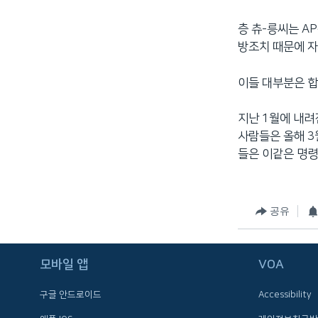
네
층 츄-릉씨는 A
비
방조치 때문에 자
게
이
이들 대부분은 합
션
으
로
지난 1월에 내려
이
사람들은 올해 3
동
들은 이같은 명
검
색
으
공유
로
이
등
모바일 앱
VOA
구글 안드로이드
Accessibility
FOLLOW US