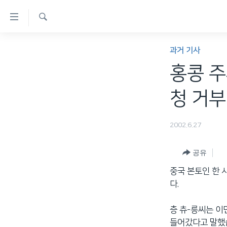
연
결
검
가
한반도
색
과거 기사
능
세계
홍콩 주
링
VOD
크
청 거부 
라디오
메
프로그램
인
2002.6.27
콘
주파수 안내
텐
공유
츠
중국 본토인 한 
로
다.
이
동
층 츄-릉씨는 이
메
들어갔다고 말했
인