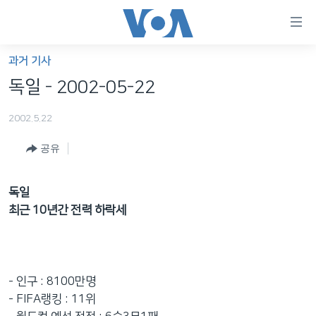
연
결
가
과거 기사
한반도
능
독일 - 2002-05-22
세계
링
2002.5.22
VOD
크
공유
라디오
메
인
프로그램
콘
FOLLOW US
독일
주파수 안내
텐
최근 10년간 전력 하락세
츠
로
언어 선택
이
동
- 인구 : 8100만명
메
- FIFA랭킹 : 11위
인