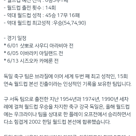
- 월드컵 예선 전적 : 6승3무1패
네
- 월드컵 출전 횟수 : 14회
비
- 역대 월드컵 성적 : 45승 17무 16패
게
- 역대 월드컵 최고성적 :우승(54,74,90)
이
션
- 경기 일정
으
* 6/01 삿뽀로 사우디 아라비아 전
로
* 6/05 이바라키 아일랜드 전
이
* 6/13 시즈오카 카메룬 전
동
검
독일 축구 팀은 브라질에 이어 세계 두번 째 최고 성적인, 15회
색
연속 월드컵 본선 진출이라는 인상적인 기록을 보유한 팀입니다.
으
로
구 서독 팀으로 출전한 지난 1954년과 1974년, 1990년 세차
이
례에 걸쳐 월드컵 우승을 차지한 축구 강국 독일은, 올해 월드컵
등
에는 우크라이나 팀을 상대로 한 플레이 오프전에서 승리하면서
다소 힘겹게 2002 한일 월드컵 본선에 합류했습니다.