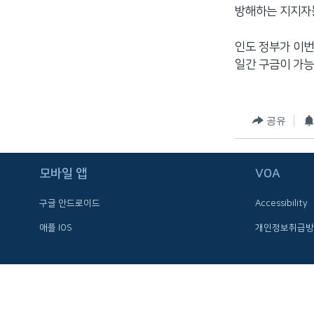
방해하는 지지자
네
비
인도 정부가 이번
게
일간 구금이 가능
이
션
으
로
공유
이
동
검
모바일 앱
VOA
색
구글 안드로이드
Accessibility
으
로
애플 IOS
개인정보취급방
이
등
FOLLOW US