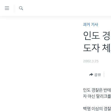
연
결
검
가
한반도
색
과거 기사
능
세계
인도 경
링
VOD
크
도자 체포
라디오
메
프로그램
인
2002.3.25
콘
주파수 안내
텐
공유
츠
로
인도 경찰은 반테
이
자 야신 말리크를
동
메
백명 이상의 경찰
인