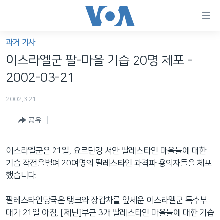
연
결
가
과거 기사
한반도
능
이스라엘군 팔-마을 기습 20명 체포 -
세계
링
2002-03-21
VOD
크
2002.3.21
라디오
메
인
공유
프로그램
콘
FOLLOW US
주파수 안내
텐
이스라엘군은 21일, 요르단강 서안 팔레스타인 마을들에 대한
츠
기습 작전을벌여 20여명의 팔레스타인 과격파 용의자들을 체포
로
했습니다.
언어 선택
이
동
팔레스타인당국은 탱크와 장갑차를 앞세운 이스라엘군 특수부
메
대가 21일 아침, [제닌]부근 3개 팔레스타인 마을들에 대한 기습
인