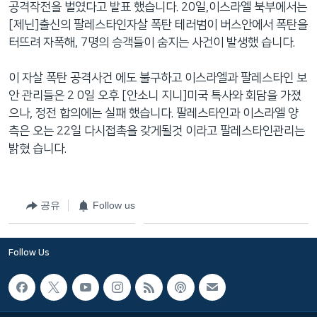
공격작전을 벌였다고 발표 했습니다. 20일,이스라엘 북부에서는
네
[제닌]출신의 팔레스타인자살 폭탄 테러범이 버스안에서 폭탄을
비
터뜨려 자폭해, 7명의 승객들이 숨지는 사건이 발생했 습니다.
게
이
이 자살 폭탄 공격사건 에도 불구하고 이스라엘과 팔레스타인 보
션
안 관리들은 2 0일 오후 [안소니 지니]미국 특사와 회담을 가졌
으
으나, 정전 합의에는 실패 했습니다. 팔레스타인과 이스라엘 양
로
측은 오는 22일 다시접촉을 갖게될것 이라고 팔레스타인관리는
이
밝혔 습니다.
동
검
색
공유
Follow us
으
로
이
Follow Us
등