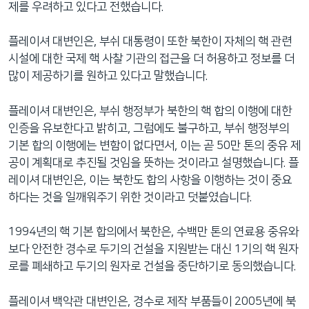
제를 우려하고 있다고 전했습니다.
네
비
플레이셔 대변인은, 부쉬 대통령이 또한 북한이 자체의 핵 관련
게
시설에 대한 국제 핵 사찰 기관의 접근을 더 허용하고 정보를 더
이
많이 제공하기를 원하고 있다고 말했습니다.
션
으
플레이셔 대변인은, 부쉬 행정부가 북한의 핵 합의 이행에 대한
로
인증을 유보한다고 밝히고, 그럼에도 불구하고, 부쉬 행정부의
이
기본 합의 이행에는 변함이 없다면서, 이는 곧 50만 톤의 중유 제
동
공이 계획대로 추진될 것임을 뜻하는 것이라고 설명했습니다. 플
검
레이셔 대변인은, 이는 북한도 합의 사항을 이행하는 것이 중요
색
하다는 것을 일깨워주기 위한 것이라고 덧붙였습니다.
으
로
1994년의 핵 기본 합의에서 북한은, 수백만 톤의 연료용 중유와
이
보다 안전한 경수로 두기의 건설을 지원받는 대신 1기의 핵 원자
등
로를 폐쇄하고 두기의 원자로 건설을 중단하기로 동의했습니다.
플레이셔 백악관 대변인은, 경수로 제작 부품들이 2005년에 북