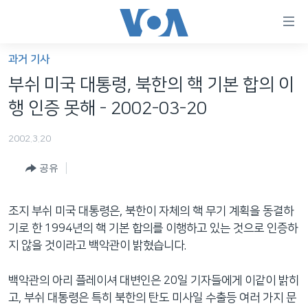
연
결
가
과거 기사
한반도
능
부쉬 미국 대통령, 북한의 핵 기본 합의 이
세계
링
행 인증 못해 - 2002-03-20
VOD
크
2002.3.20
라디오
메
인
공유
프로그램
콘
FOLLOW US
주파수 안내
텐
조지 부쉬 미국 대통령은, 북한이 자체의 핵 무기 계획을 동결하
츠
기로 한 1994년의 핵 기본 합의를 이행하고 있는 것으로 인증하
로
지 않을 것이라고 백악관이 밝혔습니다.
언어 선택
이
동
백악관의 아리 플레이셔 대변인은 20일 기자들에게 이같이 밝히
메
고, 부쉬 대통령은 특히 북한의 탄도 미사일 수출등 여러 가지 문
인