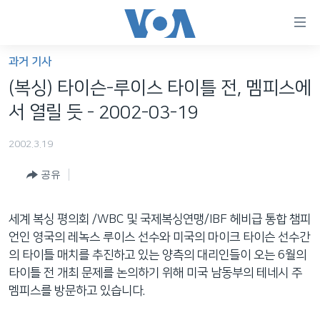
연
결
가
과거 기사
한반도
능
(복싱) 타이슨-루이스 타이틀 전, 멤피스에
세계
링
서 열릴 듯 - 2002-03-19
VOD
크
2002.3.19
라디오
메
인
공유
프로그램
콘
FOLLOW US
주파수 안내
텐
세계 복싱 평의회 /WBC 및 국제복싱연맹/IBF 헤비급 통합 챔피
츠
언인 영국의 레녹스 루이스 선수와 미국의 마이크 타이슨 선수간
로
의 타이틀 매치를 추진하고 있는 양측의 대리인들이 오는 6월의
언어 선택
이
타이틀 전 개최 문제를 논의하기 위해 미국 남동부의 테네시 주
동
멤피스를 방문하고 있습니다.
메
인