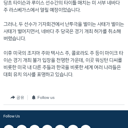
당초 타이슨과 루이스 선수간의 타이틀 매치는 미 서부 네바다
네
주 라스베가스에서 열릴 예정이었습니다.
비
게
그러나, 두 선수가 기자회견에서 난투극을 벌이는 사태가 벌이는
이
사태가 벌어지면서, 네바다 주 당국은 경기 개최 허가를 취소해
션
버렸습니다.
으
로
이후 미국의 조지아 주와 텍사스 주, 콜로라도 주 등이 마이크 타
이
이슨 경기 개최 불가 입장을 천명한 가운데, 이곳 워싱턴 디씨를
동
비롯한 미국 내 다른 주들과 한국을 비롯한 세계 여러 나라들은
검
대회 유치 의사를 표명하고 있습니다.
색
으
로
공유
Follow us
이
등
Follow Us