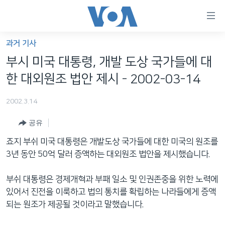
연
결
가
과거 기사
한반도
능
부시 미국 대통령, 개발 도상 국가들에 대
세계
링
한 대외원조 법안 제시 - 2002-03-14
VOD
크
2002.3.14
라디오
메
인
공유
프로그램
콘
FOLLOW US
죠지 부쉬 미국 대통령은 개발도상 국가들에 대한 미국의 원조를
주파수 안내
텐
3년 동안 50억 달러 증액하는 대외원조 법안을 제시했습니다.
츠
로
부쉬 대통령은 경제개혁과 부패 일소 및 인권존중을 위한 노력에
언어 선택
이
있어서 진전을 이룩하고 법의 통치를 확립하는 나라들에게 증액
동
되는 원조가 제공될 것이라고 말했습니다.
메
인