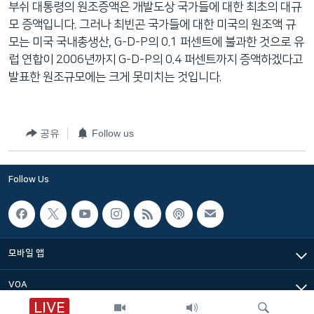
부쉬 대통령의 원조증액은 개발도상 국가들에 대한 최초의 대규
네
모 증액입니다. 그러나 최빈곤 국가들에 대한 미국의 원조액 규
비
모는 미국 국내총생산, G-D-P의 0.1 퍼센트에 불과한 것으로 유
게
럽 연합이 2006년까지 G-D-P의 0.4 퍼센트까지 증액하겠다고
이
발표한 원조규모에는 크게 못미치는 것입니다.
션
으
로
공유
Follow us
이
동
검
Follow Us
색
으
로
이
모바일 앱
등
VOA
LIVE