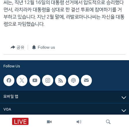
씨는, 직년 12월 16일의 대통령 선거에서 압도적으로 승리했다
네
면서, 라치라카 대통령을 상대로 한 결선 투표에 참여하기를 거
비
부하고 있습니다. 지난 2월 말에, 라발로마나나씨는 자신을 대통
게
령으로 자임했습니다.
이
션
으
공유
Follow us
로
이
동
Follow Us
검
색
으
로
모바일 앱
이
등
VOA
LIVE
VOA 한국어