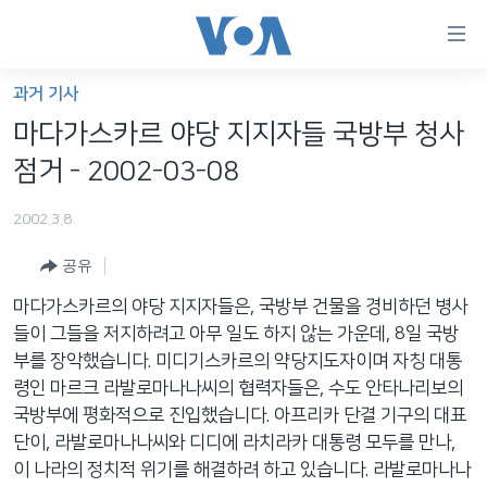
연
결
가
과거 기사
한반도
능
마다가스카르 야당 지지자들 국방부 청사
세계
링
점거 - 2002-03-08
VOD
크
2002.3.8
라디오
메
인
공유
프로그램
콘
FOLLOW US
마다가스카르의 야당 지지자들은, 국방부 건물을 경비하던 병사
주파수 안내
텐
들이 그들을 저지하려고 아무 일도 하지 않는 가운데, 8일 국방
츠
부를 장악했습니다. 미디기스카르의 약당지도자이며 자칭 대통
로
령인 마르크 라발로마나나씨의 협력자들은, 수도 안타나리보의
언어 선택
이
국방부에 평화적으로 진입했습니다. 아프리카 단결 기구의 대표
동
단이, 라발로마나나씨와 디디에 라치라카 대통령 모두를 만나,
메
이 나라의 정치적 위기를 해결하려 하고 있습니다. 라발로마나나
인