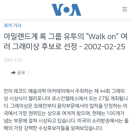
연
결
가
과거 기사
한반도
능
아일랜드계 록 그룹 유투의 “Walk on” 여
세계
링
러 그래미상 후보로 선정 - 2002-02-25
VOD
크
2002.2.25
라디오
메
인
공유
프로그램
콘
FOLLOW US
주파수 안내
텐
전미 레코드 예술과학 아카데미에서 주최하는 제 44회 그래미
츠
상 시상식이 캘리포니아 로스안젤레스에서 오는 27일 개최됩니
로
다. 그래미상은 오래전부터 음악부문에서의 업적을 인정하는 미
언어 선택
이
국에서 가장 권위있는 상으로 여겨져 왔으며, 현재는 100개가
동
넘는 부문에 걸쳐 시상되고 있습니다. 미국의 소리방송에서는 올
메
해의 가장 강력한 수상후보자들을 살펴보았습니다.
인