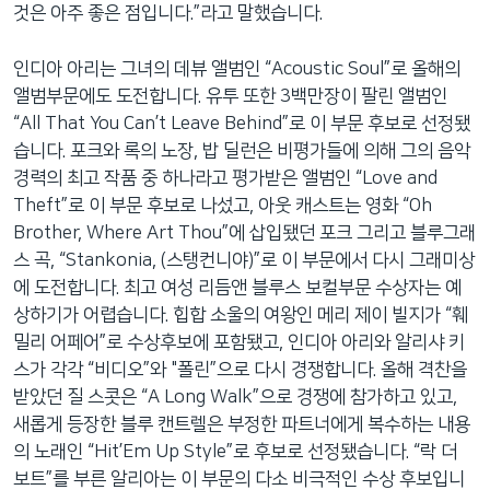
것은 아주 좋은 점입니다.”라고 말했습니다.
인디아 아리는 그녀의 데뷰 앨범인 “Acoustic Soul”로 올해의
앨범부문에도 도전합니다. 유투 또한 3백만장이 팔린 앨범인
“All That You Can’t Leave Behind”로 이 부문 후보로 선정됐
습니다. 포크와 록의 노장, 밥 딜런은 비평가들에 의해 그의 음악
경력의 최고 작품 중 하나라고 평가받은 앨범인 “Love and
Theft”로 이 부문 후보로 나섰고, 아웃 캐스트는 영화 “Oh
Brother, Where Art Thou”에 삽입됐던 포크 그리고 블루그래
스 곡, “Stankonia, (스탱컨니야)”로 이 부문에서 다시 그래미상
에 도전합니다. 최고 여성 리듬앤 블루스 보컬부문 수상자는 예
상하기가 어렵습니다. 힙합 소울의 여왕인 메리 제이 빌지가 “훼
밀리 어페어”로 수상후보에 포함됐고, 인디아 아리와 알리샤 키
스가 각각 “비디오”와 "폴린”으로 다시 경쟁합니다. 올해 격찬을
받았던 질 스콧은 “A Long Walk”으로 경쟁에 참가하고 있고,
새롭게 등장한 블루 캔트렐은 부정한 파트너에게 복수하는 내용
의 노래인 “Hit’Em Up Style”로 후보로 선정됐습니다. “락 더
보트”를 부른 알리아는 이 부문의 다소 비극적인 수상 후보입니