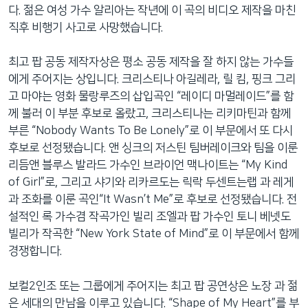
다. 젊은 여성 가수 알리아는 작년에 이 곡의 비디오 제작을 마친
직후 비행기 사고로 사망했습니다.
최고 팝 공동 제작자상은 평소 공동 제작을 잘 하지 않는 가수들
에게 주어지는 상입니다. 크리스티나 아길레라, 릴 킴, 핑크 그리
고 마야는 영화 물랑루즈의 삽입곡인 “레이디 마멀레이드”를 함
께 불러 이 부분 후보로 올랐고, 크리스티나는 리키마틴과 함께
부른 “Nobody Wants To Be Lonely”로 이 부문에서 또 다시
후보로 선정됐습니다. 앤 싱크의 저스틴 팀버레이크와 팀을 이룬
리듬앤 블루스 발라드 가수인 브라이언 맥나이트는 “My Kind
of Girl”로, 그리고 샤기와 리카르도는 릭락 두센트는랩 과 레게
과 조화를 이룬 곡인“It Wasn’t Me”로 후보로 선정됐습니다. 전
설적인 록 가수겸 작곡가인 빌리 조엘과 팝 가수인 토니 베넷도
빌리가 작곡한 “New York State of Mind”로 이 부문에서 함께
경쟁합니다.
보컬2인조 또는 그룹에게 주어지는 최고 팝 공연상은 노장 과 젊
은 세대의 만남을 이루고 있습니다. “Shape of My Heart”를 부