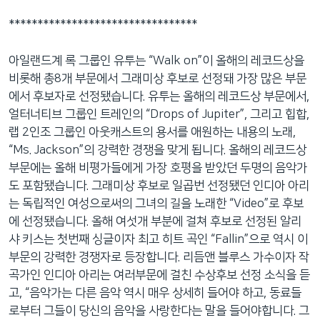
네
*********************************
비
게
아일랜드계 록 그룹인 유투는 “Walk on”이 올해의 레코드상을
이
비롯해 총8개 부문에서 그래미상 후보로 선정돼 가장 많은 부문
션
에서 후보자로 선정됐습니다. 유투는 올해의 레코드상 부문에서,
으
얼터너티브 그룹인 트레인의 “Drops of Jupiter”, 그리고 힙합,
로
랩 2인조 그룹인 아웃캐스트의 용서를 애원하는 내용의 노래,
이
“Ms. Jackson”의 강력한 경쟁을 맞게 됩니다. 올해의 레코드상
동
부문에는 올해 비평가들에게 가장 호평을 받았던 두명의 음악가
검
도 포함됐습니다. 그래미상 후보로 일곱번 선정됐던 인디아 아리
색
는 독립적인 여성으로써의 그녀의 길을 노래한 “Video”로 후보
으
에 선정됐습니다. 올해 여섯개 부분에 걸쳐 후보로 선정된 알리
로
샤 키스는 첫번째 싱글이자 최고 히트 곡인 “Fallin”으로 역시 이
이
부문의 강력한 경쟁자로 등장합니다. 리듬앤 블루스 가수이자 작
등
곡가인 인디아 아리는 여러부문에 걸친 수상후보 선정 소식을 듣
고, “음악가는 다른 음악 역시 매우 상세히 들어야 하고, 동료들
로부터 그들이 당신의 음악을 사랑한다는 말을 들어야합니다. 그