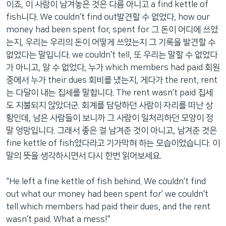
이죠, 이 사람이 남겨놓은 것은 다름 아니고 a find kettle of
fish니다. We couldn’t find out발견할 수 없었다, how our
money had been spent for, spent for 그 돈이 어디에 쓰였
는지, 우리는 우리의 돈이 어떻게 쓰였는지 그 기록을 발견할 수
없었다는 말입니다. we couldn’t tell, 또 우리는 말할 수 없었다
가 아니고, 알 수 없었다, 누가 which members had paid 회원
중에서 누가 their dues 회비를 냈는지, 게다가 the rent, rent
는 다달이 내는 집세를 말합니다. The rent wasn’t paid 집세
도 지불되지 않았더군. 회계를 담당하던 사람이 자리를 떠난 상
황인데, 남은 사람들이 보니까 그 사람이 일처리하던 모양이 정
말 엉망입니다. 그래서 좋은 걸 남겨준 것이 아니고, 남겨준 것은
fine kettle of fish였다라고 기가막혀 하는 모습이었습니다. 이
말의 뜻을 생각하시면서 다시 한번 읽어보세요.
“He left a fine kettle of fish behind. We couldn’t find
out what our money had been spent for’ we couldn’t
tell which members had paid their dues, and the rent
wasn’t paid. What a mess!”