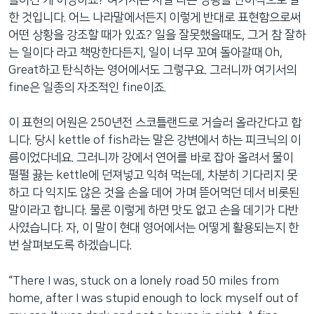
네
한 것입니다. 어느 나라말에서든지 이렇게 반대로 표현함으로써
비
어떤 상황을 강조할 때가 있죠? 일을 잘못했을때도, 그거 참 잘하
게
는 일이다 라고 책망한다든지, 일이 너무 꼬여 돌아갈때 Oh,
이
Great하고 탄식하는 영어에서도 그렇구요. 그러니까 여기서의
션
fine은 일종의 자조적인 fine이죠.
으
로
이 표현의 어원은 250년전 스코틀랜드로 거슬러 올라간다고 합
이
니다. 당시 kettle of fish라는 말은 강변에서 하는 피크닉의 이
동
름이었다네요. 그러니까 강에서 연어를 바로 잡아 올려서 물이
검
펄펄 끓는 kettle에 던져넣고 익혀 먹는데, 차분히 기다리지 못
색
하고 다 익지도 않은 것을 손을 데어 가며 뜯어먹던 데서 비롯된
으
말이라고 합니다. 물론 이렇게 하면 맛도 없고 손을 데기가 다반
로
사였습니다. 자, 이 말이 현대 영어에서는 어떻게 활용되는지 한
이
번 살펴보도록 하겠습니다.
등
“There I was, stuck on a lonely road 50 miles from
home, after I was stupid enough to lock myself out of