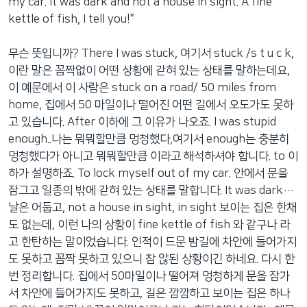
my car. It was dark and not a house in sight. A fine
kettle of fish, I tell you!”
무슨 뜻입니까? There I was stuck, 여기서 stuck /s t u c k,
이란 말은 꼼짝없이 어떤 상황에 갇혀 있는 상태를 말하는데요,
이 예문에서 이 사람은 stuck on a road/ 50 miles from
home, 집에서 50 마일이나 떨어진 어떤 길에서 오도가도 못하
고 있습니다. After 이하에 그 이유가 나오죠. I was stupid
enough..나는 뭐뭐할만큼 멍청했다,여기서 enough는 충분히
멍청했다가 아니고 뭐뭐할만큼 이라고 해석하셔야 합니다. to 이
하가 설명하죠. To lock myself out of my car. 안에서 문을
잠그고 일종의 밖에 갇혀 있는 상태를 말합니다. It was dark…
날은 어둡고, not a house in sight, in sight 보이는 집은 한채
도 없는데, 이런 나의 상황이 fine kettle of fish 와 같구나 라
고 한탄하는 말이었습니다. 인적이 드문 밤길에 차안에 들어가지
도 못하고 꼼짝 못하고 있으니 참 않된 상황이긴 하네요. 다시 한
번 정리합니다. 집에서 50마일이나 떨어져 멍청하게 문을 잠가
서 차안에 들어가지도 못하고, 길은 깜깜하고 보이는 집은 하나