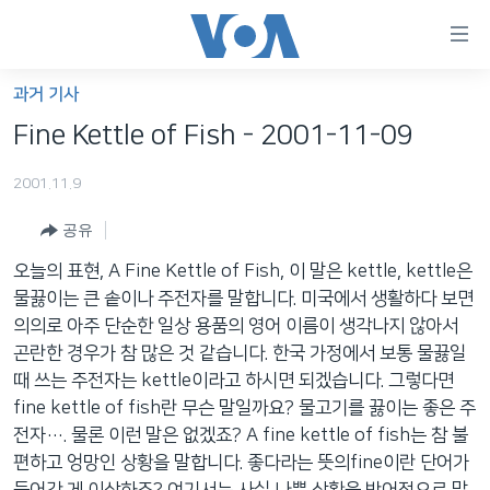
연
결
가
과거 기사
한반도
능
Fine Kettle of Fish - 2001-11-09
세계
링
2001.11.9
VOD
크
공유
라디오
메
인
오늘의 표현, A Fine Kettle of Fish, 이 말은 kettle, kettle은
프로그램
콘
FOLLOW US
물끓이는 큰 솥이나 주전자를 말합니다. 미국에서 생활하다 보면
주파수 안내
텐
의의로 아주 단순한 일상 용품의 영어 이름이 생각나지 않아서
츠
곤란한 경우가 참 많은 것 같습니다. 한국 가정에서 보통 물끓일
로
때 쓰는 주전자는 kettle이라고 하시면 되겠습니다. 그렇다면
언어 선택
이
fine kettle of fish란 무슨 말일까요? 물고기를 끓이는 좋은 주
동
전자…. 물론 이런 말은 없겠죠? A fine kettle of fish는 참 불
메
편하고 엉망인 상황을 말합니다. 좋다라는 뜻의fine이란 단어가
인
들어간 게 이상하죠? 여기서는 사실 나쁜 상황을 반어적으로 말