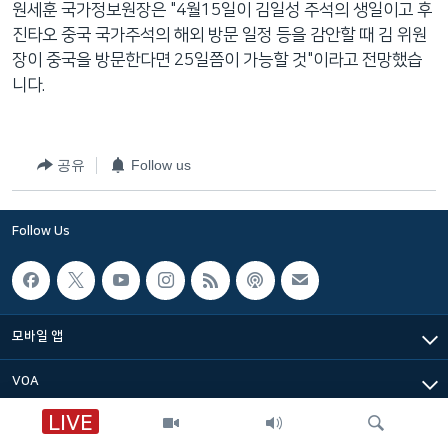
원세훈 국가정보원장은 "4월15일이 김일성 주석의 생일이고 후
네
진타오 중국 국가주석의 해외 방문 일정 등을 감안할 때 김 위원
비
장이 중국을 방문한다면 25일쯤이 가능할 것"이라고 전망했습
게
니다.
이
션
으
공유
Follow us
로
이
동
Follow Us
검
색
으
로
모바일 앱
이
등
VOA
LIVE