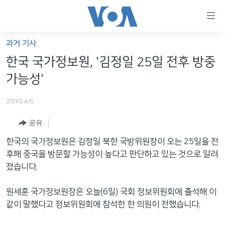
연
결
가
과거 기사
한반도
능
한국 국가정보원, '김정일 25일 전후 방중
세계
링
가능성'
VOD
크
2010.4.6
라디오
메
인
공유
프로그램
콘
FOLLOW US
한국의 국가정보원은 김정일 북한 국방위원장이 오는 25일을 전
주파수 안내
텐
후해 중국을 방문할 가능성이 높다고 판단하고 있는 것으로 알려
츠
졌습니다.
로
언어 선택
이
원세훈 국가정보원장은 오늘(6일) 국회 정보위원회에 출석해 이
동
같이 말했다고 정보위원회에 참석한 한 의원이 전했습니다.
메
인