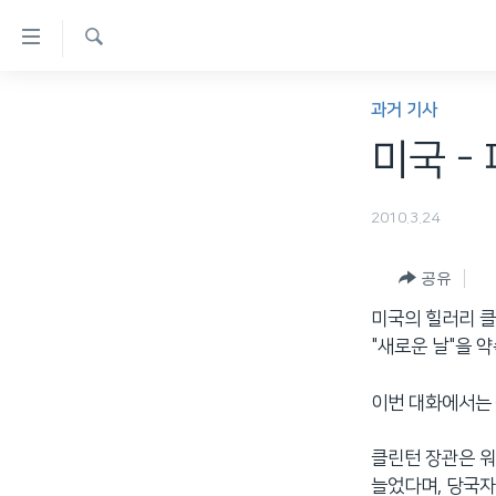
연
결
검
가
한반도
색
과거 기사
능
세계
미국 -
링
VOD
크
2010.3.24
라디오
메
프로그램
인
공유
콘
주파수 안내
미국의 힐러리 
텐
"새로운 날"을 
츠
로
이번 대화에서는 
이
동
클린턴 장관은 워
메
늘었다며, 당국자
인