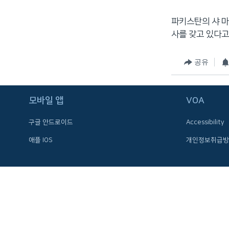
네
파키스탄의 샤 마
비
사를 갖고 있다고
게
이
션
공유
으
로
이
모바일 앱
VOA
동
구글 안드로이드
Accessibility
검
색
애플 IOS
개인정보취급방
으
로
이
등
FOLLOW US