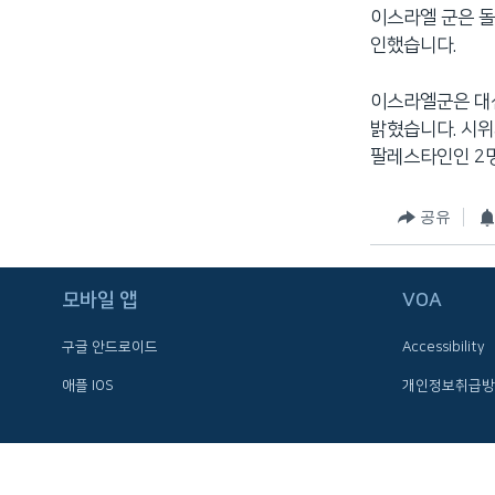
이스라엘 군은 
네
인했습니다.
비
게
이스라엘군은 대신
이
밝혔습니다. 시위
션
팔레스타인인 2
으
로
이
공유
동
검
색
모바일 앱
VOA
으
구글 안드로이드
Accessibility
로
이
애플 IOS
개인정보취급방
등
FOLLOW US