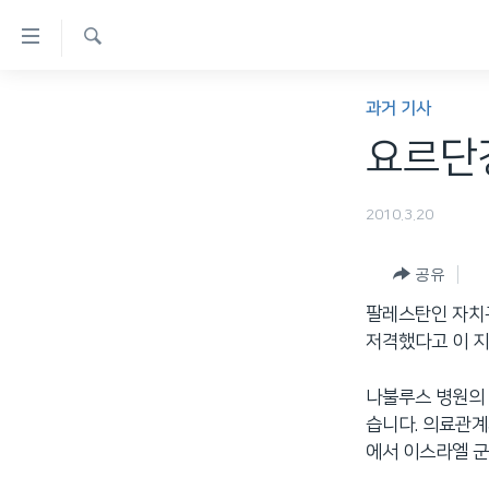
연
결
검
가
한반도
색
과거 기사
능
세계
요르단
링
VOD
크
2010.3.20
라디오
메
프로그램
인
공유
콘
주파수 안내
팔레스탄인 자치
텐
저격했다고 이 
츠
로
나불루스 병원의 
이
습니다. 의료관계
동
에서 이스라엘 군
메
인