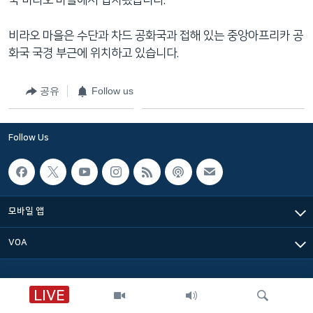
국 비라오 마을에서 납치됐습니다.
네
비
비라오 마을은 수단과 차드 공화국과 접해 있는 중앙아프리카 공
게
화국 국경 부근에 위치하고 있습니다.
이
션
공유
Follow us
으
로
이
Follow Us
동
검
색
으
모바일 앱
로
이
VOA
등
LIVE