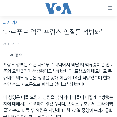
연
결
가
과거 기사
한반도
능
‘다르푸르 억류 프랑스 인질들 석방돼’
세계
링
2010.3.14
VOD
크
공유
라디오
메
인
프랑스 정부는 수단 다르푸르 지역에서 넉달 째 억류중이던 인도
프로그램
콘
FOLLOW US
주의 요원 2명이 석방됐다고 밝혔습니다. 프랑스의 베르나르 쿠
주파수 안내
텐
슈네르 외무 장관은 성명을 통해 이들이 14일 석방됐으며 현재
츠
수단 수도 카르툼으로 향하고 있다고 밝혔습니다.
로
언어 선택
이
이 성명은 이들 요원의 신원을 밝히거나 이들이 어떻게 석방됐는
동
지에 대해서는 설명하지 않았습니다. 프랑스 구호단체 ‘트라이앵
메
글’ 소속의 이들 두 요원은 지난해 11월 22일 중앙아프리카공화
인