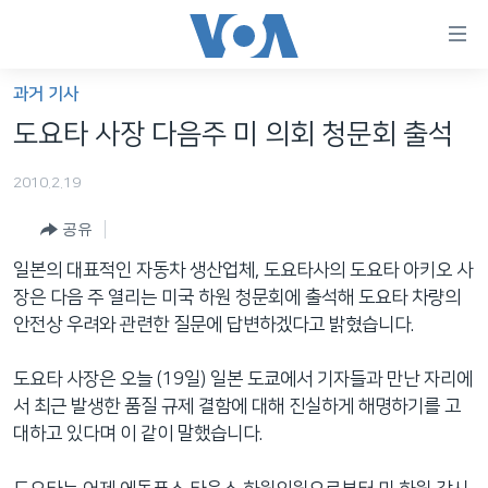
연
결
가
과거 기사
한반도
능
도요타 사장 다음주 미 의회 청문회 출석
세계
링
2010.2.19
VOD
크
공유
라디오
메
인
일본의 대표적인 자동차 생산업체, 도요타사의 도요타 아키오 사
프로그램
콘
FOLLOW US
장은 다음 주 열리는 미국 하원 청문회에 출석해 도요타 차량의
주파수 안내
텐
안전상 우려와 관련한 질문에 답변하겠다고 밝혔습니다.
츠
로
도요타 사장은 오늘 (19일) 일본 도쿄에서 기자들과 만난 자리에
언어 선택
이
서 최근 발생한 품질 규제 결함에 대해 진실하게 해명하기를 고
동
대하고 있다며 이 같이 말했습니다.
메
인