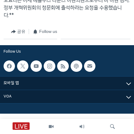
도요타는 어제 에돌푸스 타운스 하원의원으로부터 미 하원 감시.
네
정부 개혁위원회의 청문회에 출석하라는 요청을 수용했습니
비
다.**
게
이
공유
Follow us
션
으
로
Follow Us
이
동
검
색
모바일 앱
으
로
VOA
이
등
LIVE