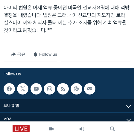
네
아이티 법원은 어제 억류 중이던 미국인 선교사 8명에 대해 석방
비
결정을 내렸습니다. 법원은 그러나 이 선교단의 지도자인 로라
게
실스바이 씨와 체리사 콜터 씨는 추가 조사를 위해 계속 억류될
이
것이라고 밝혔습니다. **
션
으
로
공유
Follow us
이
동
검
Follow Us
색
으
로
이
모바일 앱
등
VOA
LIVE