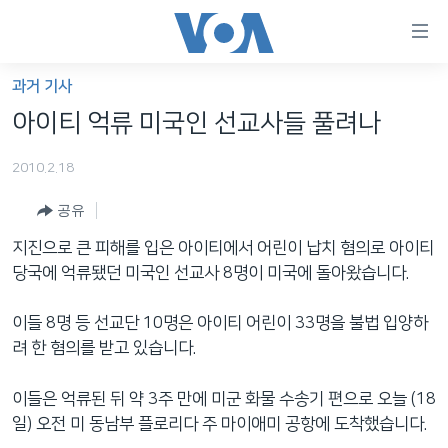
연
결
가
과거 기사
한반도
능
아이티 억류 미국인 선교사들 풀려나
세계
링
2010.2.18
VOD
크
공유
라디오
메
인
지진으로 큰 피해를 입은 아이티에서 어린이 납치 혐의로 아이티
프로그램
콘
FOLLOW US
당국에 억류됐던 미국인 선교사 8명이 미국에 돌아왔습니다.
주파수 안내
텐
츠
이들 8명 등 선교단 10명은 아이티 어린이 33명을 불법 입양하
로
려 한 혐의를 받고 있습니다.
언어 선택
이
동
이들은 억류된 뒤 약 3주 만에 미군 화물 수송기 편으로 오늘 (18
메
일) 오전 미 동남부 플로리다 주 마이애미 공항에 도착했습니다.
인