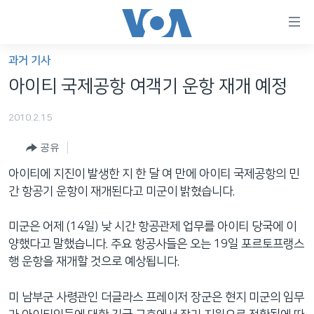
연
결
가
과거 기사
한반도
능
아이티 국제공항 여객기 운항 재개 예정
세계
링
2010.2.15
VOD
크
공유
라디오
메
인
아이티에 지진이 발생한 지 한 달 여 만에 아이티 국제공항의 민
프로그램
콘
FOLLOW US
간 항공기 운항이 재개된다고 미군이 밝혔습니다.
주파수 안내
텐
츠
미군은 어제 (14일) 낮 시간 항공관제 업무를 아이티 당국에 이
로
양했다고 말했습니다. 주요 항공사들은 오는 19일 포르토프랭스
언어 선택
이
행 운항을 재개할 것으로 예상됩니다.
동
메
미 남부군 사령관인 더글라스 프레이저 장군은 현지 미군의 임무
인