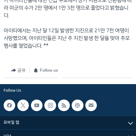
가 아이티인들에 대한 긴급 구호에서 장기 지원으로 전환됨에 따
네
라 미군의 수가 2만 명에서 1만 3천 명으로 줄었다고 밝혔습니
비
다.
게
이
아이티에서는 지난 달 12일 발생한 지진으로 21만 7천 여명이
션
사망했으며, 아이티인들은 지난 주 지진 발생 한 달을 맞아 추모
으
행사를 열었습니다. **
로
이
동
공유
Follow us
검
색
으
Follow Us
로
이
등
모바일 앱
VOA