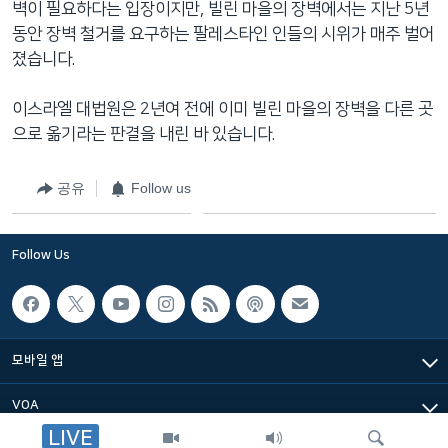
벽이 필요하다는 입장이지만, 빌린 마을의 장벽에서는 지난 5년
네
동안 장벽 철거를 요구하는 팔레스타인 인들의 시위가 매주 벌어
비
졌습니다.
게
이
이스라엘 대법원은 2년여 전에 이미 빌린 마을의 장벽을 다른 곳
션
으로 옮기라는 판결을 내린 바 있습니다.
으
로
공유
Follow us
이
동
검
Follow Us
색
으
로
이
모바일 앱
등
VOA
LIVE