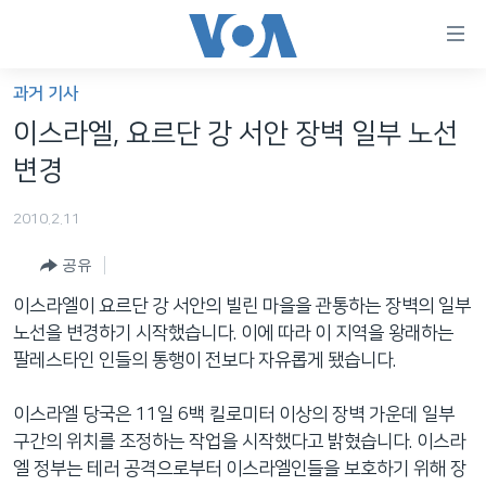
연
결
가
과거 기사
한반도
능
이스라엘, 요르단 강 서안 장벽 일부 노선
세계
링
변경
VOD
크
2010.2.11
라디오
메
인
공유
프로그램
콘
FOLLOW US
이스라엘이 요르단 강 서안의 빌린 마을을 관통하는 장벽의 일부
주파수 안내
텐
노선을 변경하기 시작했습니다. 이에 따라 이 지역을 왕래하는
츠
팔레스타인 인들의 통행이 전보다 자유롭게 됐습니다.
로
언어 선택
이
이스라엘 당국은 11일 6백 킬로미터 이상의 장벽 가운데 일부
동
구간의 위치를 조정하는 작업을 시작했다고 밝혔습니다. 이스라
메
엘 정부는 테러 공격으로부터 이스라엘인들을 보호하기 위해 장
인