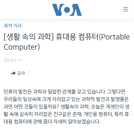
연
결
가
과거 기사
한반도
능
[생활 속의 과학] 휴대용 컴퓨터(Portable
세계
링
Computer)
VOD
크
2010.2.11
라디오
메
인
공유
프로그램
콘
FOLLOW US
주파수 안내
텐
인류의 발전은 과학과 밀접한 관계를 갖고 있습니다. 그렇다면
츠
우리들의 일상속에 크게 자리잡고 있는 과학적 발견과 발명품은
로
과연 어떤 것들이 있을까요? 생활속의 과학, 오늘은 개개인의 생
언어 선택
이
활 속에 깊숙히 자리잡은 친구같은 존재, 개인용 컴퓨터, 특히 휴
동
대용 컴퓨터에 관해 좀더 자세히 알아보겠습니다.
메
인