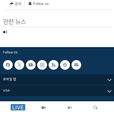
공유
Follow us
네
비
게
관련 뉴스
이
션
.
으
로
이
Follow Us
동
검
색
으
모바일 앱
로
이
VOA
등
LIVE