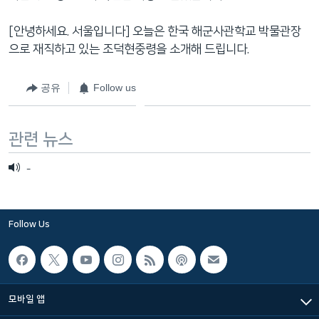
네
비
[안녕하세요. 서울입니다] 오늘은 한국 해군사관학교 박물관장
게
으로 재직하고 있는 조덕현중령을 소개해 드립니다.
이
션
공유
Follow us
으
로
관련 뉴스
이
동
-
검
색
으
로
Follow Us
이
등
모바일 앱