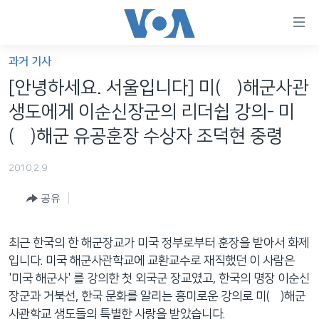
연
결
가
과거 기사
한반도
능
[안녕하세요. 서울입니다] 미(美)해군사관
세계
링
생도에게 이순신장군의 리더쉽 강의- 미
VOD
크
(美)해군 유공훈장 수상자 조덕현 중령
라디오
메
2010.2.9
인
프로그램
콘
FOLLOW US
공유
주파수 안내
텐
츠
로
최근 한국의 한 해군장교가 미국 정부로부터 훈장을 받아서 화제
언어 선택
이
입니다. 미국 해군사관학교에 교환교수로 재직했던 이 사람은
동
'미국 해군사' 를 강의한 첫 외국군 장교였고, 한국의 명장 이순신
메
장군과 거북선, 한국 문화를 알리는 흥미로운 강의로 미(美)해군
인
사관학교 생도들의 특별한 사랑을 받았습니다.