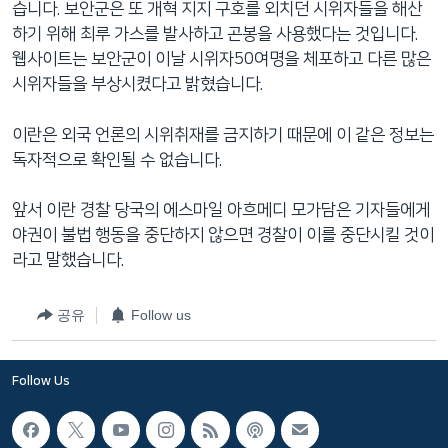
습니다. 보안군은 또 개혁 지지 구호를 외치던 시위자들을 해산
네
하기 위해 최루 가스를 발사하고 곤봉을 사용했다는 것입니다.
비
웹사이트는 보안군이 이날 시위자50여명을 체포하고 다른 많은
게
시위자들을 부상시켰다고 밝혔습니다.
이
션
이란은 외국 언론의 시위취재를 금지하기 때문에 이 같은 정보는
으
독자적으로 확인될 수 없습니다.
로
이
앞서 이란 경찰 당국의 에스마일 아흐메디 모가담은 기자들에게
동
야권이 불법 행동을 중단하지 않으면 경찰이 이를 중단시킬 것이
검
라고 말했습니다.
색
으
공유
Follow us
로
이
등
Follow Us