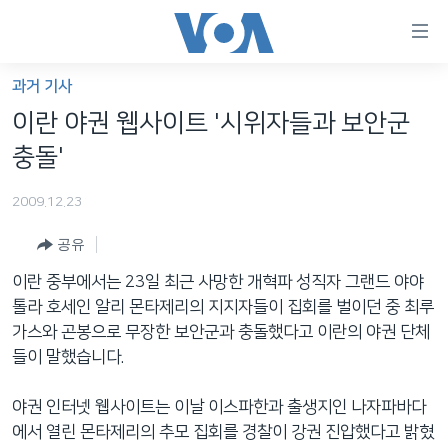
연
결
가
과거 기사
한반도
능
이란 야권 웹사이트 '시위자들과 보안군
세계
링
충돌'
VOD
크
2009.12.23
라디오
메
인
공유
프로그램
콘
FOLLOW US
이란 중부에서는 23일 최근 사망한 개혁파 성직자 그랜드 야야
주파수 안내
텐
톨라 호세인 알리 몬타제리의 지지자들이 집회를 벌이던 중 최루
츠
가스와 곤봉으로 무장한 보안군과 충돌했다고 이란의 야권 단체
로
들이 말했습니다.
언어 선택
이
동
야권 인터넷 웹사이트는 이날 이스파한과 출생지인 나자파바다
메
에서 열린 몬타제리의 추모 집회를 경찰이 강권 진압했다고 밝혔
인