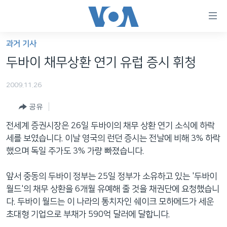
연
결
가
과거 기사
한반도
능
두바이 채무상환 연기 유럽 증시 휘청
세계
링
2009.11.26
VOD
크
공유
라디오
메
인
전세계 증권시장은 26일 두바이의 채무 상환 연기 소식에 하락
프로그램
콘
FOLLOW US
세를 보였습니다. 이날 영국의 런던 증시는 전날에 비해 3% 하락
주파수 안내
텐
했으며 독일 주가도 3% 가량 빠졌습니다.
츠
로
앞서 중동의 두바이 정부는 25일 정부가 소유하고 있는 '두바이
언어 선택
이
월드'의 채무 상환을 6개월 유예해 줄 것을 채권단에 요청했습니
동
다. 두바이 월드는 이 나라의 통치자인 쉐이크 모하메드가 세운
메
초대형 기업으로 부채가 590억 달러에 달합니다.
인