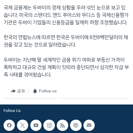
네
국제 금융계는 두바이의 경제 상황을 우려 섞인 눈으로 보고 있
비
습니다. 미국의 스탠더드 앤드 푸어스와 무디스 등 국제신용평가
게
기관은 두바이 기업들의 신용등급을 일제히 하향 조정했습니다.
이
션
한국의 연합뉴스에 따르면 한국은 두바이에 8천8백만달러의 채
으
권을 갖고 있는 것으로 알려졌습니다.
로
이
두바이는 지난해 말 세계적인 금융 위기 여파로 부동산 가격이
동
폭락하고 대규모 건설 계획이 잇따라 중단되면서 심각한 자금 부
검
족 사태를 겪어왔습니다.
색
으
공유
Follow us
로
이
등
Follow Us