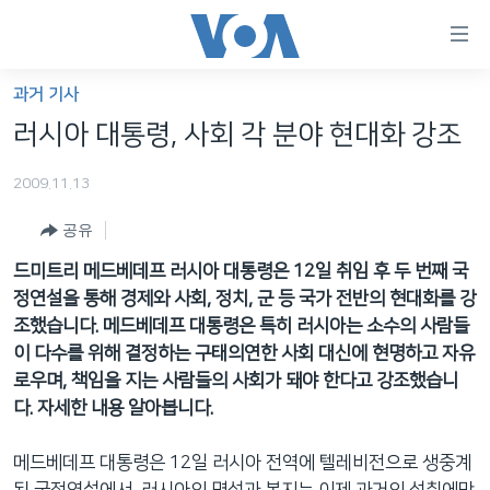
연
결
가
과거 기사
한반도
능
러시아 대통령, 사회 각 분야 현대화 강조
세계
링
2009.11.13
VOD
크
공유
라디오
메
인
드미트리 메드베데프 러시아 대통령은 12일 취임 후 두 번째 국
프로그램
콘
FOLLOW US
정연설을 통해 경제와 사회, 정치, 군 등 국가 전반의 현대화를 강
주파수 안내
텐
조했습니다. 메드베데프 대통령은 특히 러시아는 소수의 사람들
츠
이 다수를 위해 결정하는 구태의연한 사회 대신에 현명하고 자유
로
로우며, 책임을 지는 사람들의 사회가 돼야 한다고 강조했습니
언어 선택
이
다. 자세한 내용 알아봅니다.
동
메
메드베데프 대통령은 12일 러시아 전역에 텔레비전으로 생중계
인