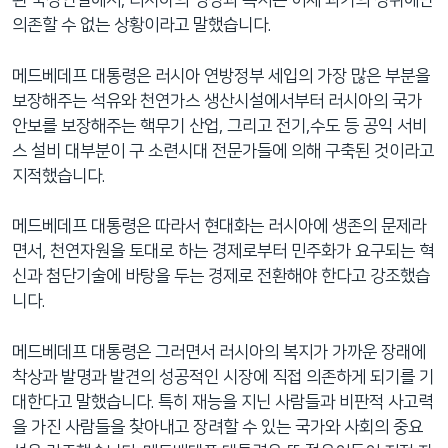
된 국정연설에서, 러시아의 명성과 복지는 이제 과거의 성취에만
네
의존할 수 없는 상황이라고 말했습니다.
비
게
메드베데프 대통령은 러시아 연방정부 세입의 가장 많은 부분을
이
보장해주는 석유와 천연가스 생산시설에서부터 러시아의 국가
션
안보를 보장해주는 핵무기 산업, 그리고 전기,수도 등 공익 서비
으
스 설비 대부분이 구 소련시대 전문가들에 의해 구축된 것이라고
로
지적했습니다.
이
동
메드베데프 대통령은 따라서 현대화는 러시아에 생존의 문제라
검
면서, 천연자원을 토대로 하는 경제로부터 민주화가 요구되는 혁
색
신과 첨단기술에 바탕을 두는 경제로 전환해야 한다고 강조했습
으
니다.
로
이
메드베데프 대통령은 그러면서 러시아의 복지가 가까운 장래에
등
착상과 발명과 발견의 성공적인 시장에 직접 의존하게 되기를 기
대한다고 말했습니다. 특히 재능을 지닌 사람들과 비판적 사고력
을 가진 사람들을 찾아내고 장려할 수 있는 국가와 사회의 중요