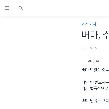
연
결
검
가
한반도
색
과거 기사
능
세계
버마, 
링
VOD
크
2009.9.18
라디오
메
프로그램
인
공유
콘
주파수 안내
버마 법원이 오늘
텐
츠
니안 윈 변호사는
로
거가 법률적으로
이
동
버마 당국은 그러
메
인