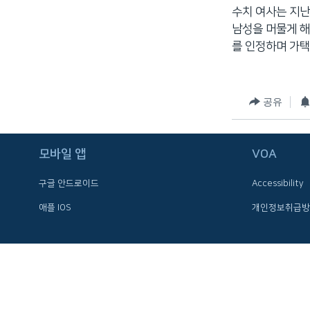
수치 여사는 지난
네
남성을 머물게 해
비
를 인정하며 가택
게
이
션
으
공유
로
이
동
모바일 앱
VOA
검
구글 안드로이드
Accessibility
색
으
애플 IOS
개인정보취급방
로
이
등
FOLLOW US