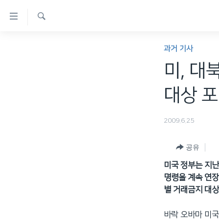
연
결
검
가
한반도
색
과거 기사
능
세계
미, 대
링
VOD
크
대상 
라디오
메
프로그램
인
2009.6.25
콘
주파수 안내
텐
공유
츠
미국 정부는 지난
로
명령을 계속 연장
이
별 거래금지 대상
동
메
바락 오바마 미국
인