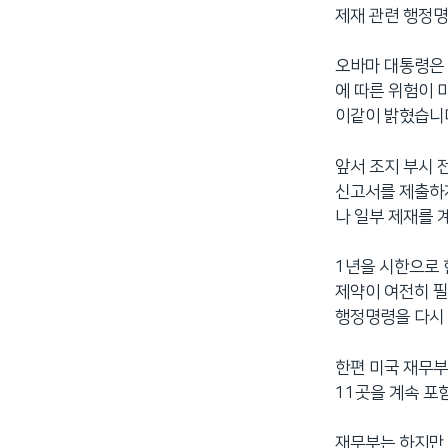
제재 관련 행정
네
비
오바마 대통령은 
게
에 따른 위험이
이
이같이 밝혔습니
션
으
앞서 조지 부시 
로
신고서를 제출하자
이
나 일부 제재를 
동
검
색
1년을 시한으로 
으
제약이 여전히 필
로
행정명령을 다시 
이
등
한편 미국 재무부는
11곳을 계속 포
재무부는 하지만 