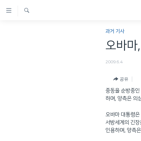
연
결
검
가
한반도
색
과거 기사
능
세계
오바마,
링
VOD
크
2009.6.4
라디오
메
프로그램
인
공유
콘
주파수 안내
중동을 순방중인 
텐
하며, 양측은 의
츠
로
오바마 대통령은
이
서방세계의 긴장
동
인용하며, 양측은
메
인