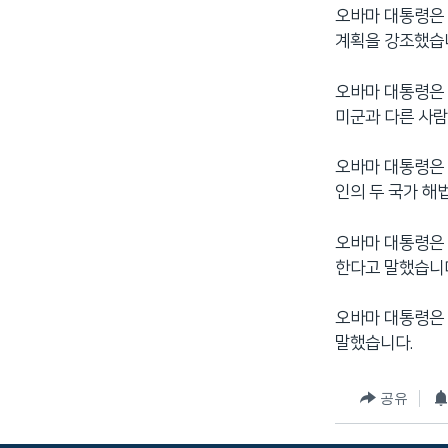
오바마 대통령은 
네
계획을 강조했습
비
게
오바마 대통령은
이
미군과 다른 사람
션
으
로
오바마 대통령은
이
인의 두 국가 해
동
검
오바마 대통령은
색
한다고 말했습니
으
로
오바마 대통령은 
이
말했습니다.
등
공유