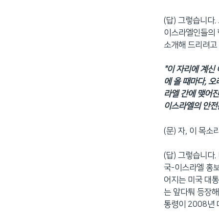
네
(답) 그렇습니다
비
이스라엘인들의 
게
소개해 드리려고 
이
션
으
"이 자리에 계신
로
에 올 때마다, 
이
라엘 간에 맺어진
동
이스라엘의 안전은
검
색
(문) 자, 이 
으
로
(답) 그렇습니다
이
국-이스라엘 홍보
등
어지는 미국 대통
는 앞다퉈 등장해
통령이 2008년