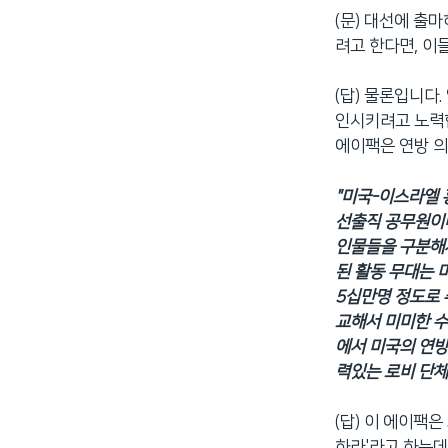
(문) 대선에 출
려고 한다면, 이
(답) 물론입니다
인시키려고 노력합
에이팩은 연방 의
"미국-이스라엘 
선출직 공무원이
인물들을 구분해서
된 활동 무대는 
5십만명 정도로 
교해서 미미한 수
에서 미국의 연방
력있는 로비 단체로
(답) 이 에이팩
하라'라고 하는데