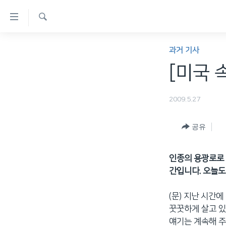
연
결
검
가
한반도
색
과거 기사
능
세계
[미국 
링
VOD
크
2009.5.27
라디오
메
프로그램
인
공유
콘
주파수 안내
텐
인종의 용광로로 
츠
간입니다. 오늘도
로
이
(문) 지난 시간
동
꿋꿋하게 살고 있
메
얘기는 계속해 
인