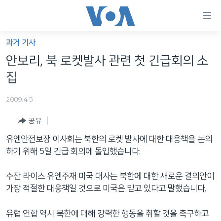
연
결
가
과거 기사
한반도
능
안보리, 북 로켓발사 관련 첫 긴급회의 소
세계
링
집
VOD
크
2009.4.5
라디오
메
인
공유
프로그램
콘
FOLLOW US
유엔안전보장 이사회는 북한의 로켓 발사에 대한 대응책을 논의
주파수 안내
텐
하기 위해 5일 긴급 회의에 돌입했습니다.
츠
로
수잔 라이스 유엔주재 미국 대사는 북한에 대한 새로운 결의안이
언어 선택
이
가장 적절한 대응책일 것으로 미국은 믿고 있다고 말했습니다.
동
메
유럽 연합 역시 북한에 대해 강력한 행동을 취할 것을 촉구하고
인