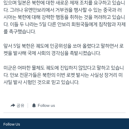
있으며 일본은 북한에 대한 새로운 제재 조치를 요구하고 있습니
네
다. 그러나 유엔안보리에서 거부권을 행사할 수 있는 중국과 러
비
시아는 북한에 대해 강력한 행동을 취하는 것을 꺼려하고 있습니
게
다. 이들 두 나라는 5일 다른 안보리 회원국들에게 침착함과 자제
이
를 촉구했습니다.
션
으
앞서 5일 북한은 궤도에 인공위성을 쏘아 올렸다고 말하면서 로
로
켓을 발사해 국제 사회의 경각심을 촉발시켰습니다.
이
동
미군은 어떠한 물체도 궤도에 진입하지 않았다고 말하고 있습니
검
다. 안보 전문가들은 북한의 이번 로켓 발사는 사실상 장거리 미
색
사일 발사 시험인 것으로 믿고 있습니다.
으
로
이
공유
Follow us
등
Follow Us