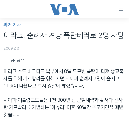
연
결
가
과거 기사
한반도
능
이라크, 순례자 겨냥 폭탄테러로 2명 사망
세계
링
2009.2.8
VOD
크
공유
라디오
메
인
이라크 수도 바그다드 북부에서 8일 도로변 폭탄이 터져 종교축
프로그램
콘
FOLLOW US
제를 위해 카르발라를 향해 가던 시아파 순례자 2명이 숨지고
주파수 안내
텐
11명이 다쳤다고 현지 경찰이 밝혔습니다.
츠
로
시아파 이슬람교도들은 1천 300년 전 군벌세력과 맞서다 전사
언어 선택
이
한 카르발라를 기념하는 '아슈라' 이후 40일간 추모기간을 매년
동
갖습니다.
메
인