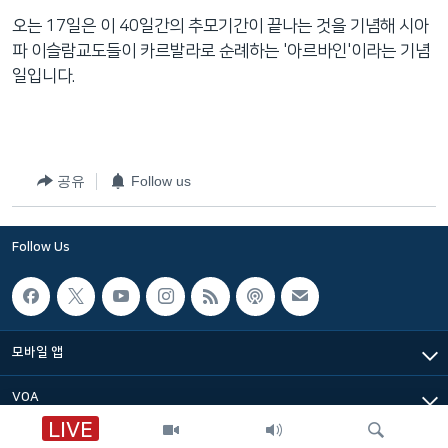
네
오는 17일은 이 40일간의 추모기간이 끝나는 것을 기념해 시아
비
파 이슬람교도들이 카르발라로 순례하는 '아르바인'이라는 기념
게
일입니다.
이
션
으
로
공유
Follow us
이
동
검
Follow Us
색
으
로
이
모바일 앱
등
VOA
LIVE