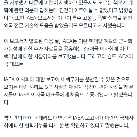
을 거부했기 때문에 이란이 시행하고 있을지도 모르는 핵무기 계
네
획에 관한 의문에 답하는데 진전이 이루어질 수 없었다고 밝혔습
비
니다. 또한 IAEA 보고서는 이란이 특수 고성능 폭발 실험을 위한
게
외국 전문 기술의 도움을 받았을지도 모른다고 시사했습니다.
이
션
이 보고서가 발표된 다음 날, IAEA는 이란 핵개발 계획의 군사화
으
가능성에 관한 추가 자료들을 공유하는 35개국 이사회에 이란
로
핵개발에 대한 사찰경과를 보고했습니다. 그레고리 슐트 IAEA미
이
국 대표는
동
검
IAEA 이사회에 대한 보고에서 핵무기를 운반할 수 있을 것으로
색
보이는 이란 샤하브-3 미사일의 재설계 작업에 관한 사진들과 문
으
서들이 IAEA 이사국 대표들에게 처음으로 공개됐다고 밝혔습니
로
다.
이
등
백악관의 데이나 페리노 대변인은 IAEA 보고서가 이란의 국제사
회에 대한 협력거부를 다시 한 번 확인하고 있다고 말했습니다.