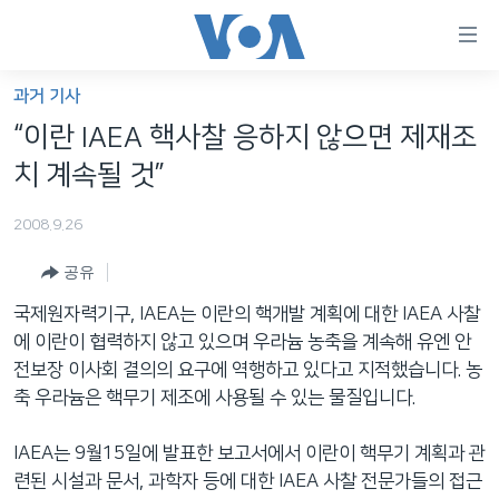
연
결
가
과거 기사
한반도
능
“이란 IAEA 핵사찰 응하지 않으면 제재조
세계
링
치 계속될 것”
VOD
크
2008.9.26
라디오
메
인
공유
프로그램
콘
FOLLOW US
국제원자력기구, IAEA는 이란의 핵개발 계획에 대한 IAEA 사찰
주파수 안내
텐
에 이란이 협력하지 않고 있으며 우라늄 농축을 계속해 유엔 안
츠
전보장 이사회 결의의 요구에 역행하고 있다고 지적했습니다. 농
로
축 우라늄은 핵무기 제조에 사용될 수 있는 물질입니다.
언어 선택
이
동
IAEA는 9월15일에 발표한 보고서에서 이란이 핵무기 계획과 관
메
련된 시설과 문서, 과학자 등에 대한 IAEA 사찰 전문가들의 접근
인