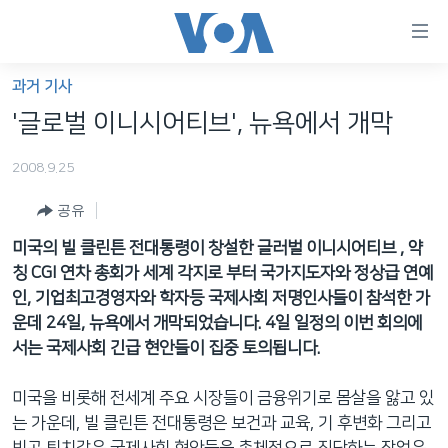
연
결
가
과거 기사
한반도
능
'글로벌 이니시어티브', 뉴욕에서 개막
세계
링
2008.9.25
VOD
크
공유
라디오
메
인
미국의 빌 클린튼 전대통령이 창설한 글러벌 이니시어티브 , 약
프로그램
콘
FOLLOW US
칭 CGI 연차 총회가 세계 각지로 부터 국가지도자와 정상급 연예
주파수 안내
텐
인, 기업최고경영자와 학자등 국제사회 저명인사들이 참석한 가
츠
운데 24일, 뉴욕에서 개막되었습니다. 4일 일정의 이번 회의에
로
서는 국제사회 긴급 현안들이 집중 토의됩니다.
언어 선택
이
동
미국을 비롯해 전세계 주요 시장들이 금융위기로 몸살을 앓고 있
메
는 가운데, 빌 클린튼 전대통령은 보건과 교육, 기 후변화 그리고
인