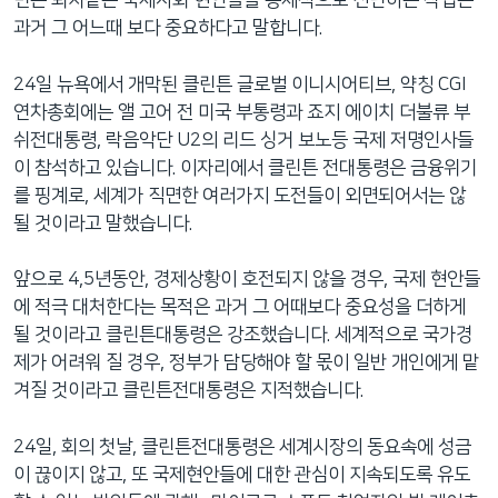
빈곤 퇴치같은 국제사회 현안들을 총체적으로 진단하는 작업은
네
과거 그 어느때 보다 중요하다고 말합니다.
비
게
24일 뉴욕에서 개막된 클린튼 글로벌 이니시어티브, 약칭 CGI
이
연차총회에는 앨 고어 전 미국 부통령과 죠지 에이치 더불류 부
션
쉬전대통령, 락음악단 U2의 리드 싱거 보노등 국제 저명인사들
으
이 참석하고 있습니다. 이자리에서 클린튼 전대통령은 금융위기
로
를 핑계로, 세계가 직면한 여러가지 도전들이 외면되어서는 않
이
될 것이라고 말했습니다.
동
검
앞으로 4,5년동안, 경제상황이 호전되지 않을 경우, 국제 현안들
색
에 적극 대처한다는 목적은 과거 그 어때보다 중요성을 더하게
으
될 것이라고 클린튼대통령은 강조했습니다. 세계적으로 국가경
로
제가 어려워 질 경우, 정부가 담당해야 할 몫이 일반 개인에게 맡
이
겨질 것이라고 클린튼전대통령은 지적했습니다.
등
24일, 회의 첫날, 클린튼전대통령은 세계시장의 동요속에 성금
이 끊이지 않고, 또 국제현안들에 대한 관심이 지속되도록 유도