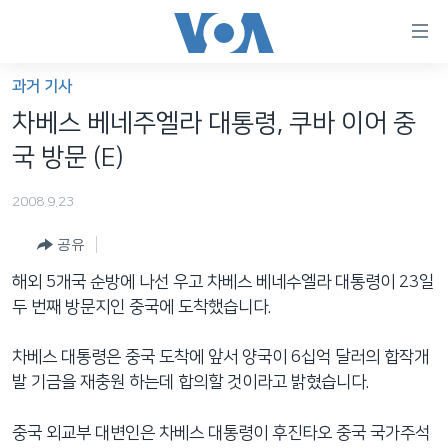
연
결
가
과거 기사
한반도
능
차베스 베네주엘라 대통령, 쿠바 이어 중
세계
링
국 방문 (E)
VOD
크
2008.9.23
라디오
메
인
공유
프로그램
콘
FOLLOW US
해외 5개국 순방에 나선 우고 차베스 베네수엘라 대통령이 23일
주파수 안내
텐
두 번째 방문지인 중국에 도착했습니다.
츠
로
차베스 대통령은 중국 도착에 앞서 양국이 6십억 달러의 합작개
언어 선택
이
발 기금을 재충원 하는데 합의할 것이라고 밝혔습니다.
동
메
중국 외교부 대변인은 차베스 대통령이 후진타오 중국 국가주석
인