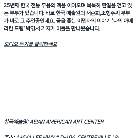
네
25년째 한국 전통 무용의 맥을 이어오며 묵묵히 한길을 걷고 있
비
는 부부가 있습니다. 바로 한국 예술원의 서순희,조형주씨 부부
게
가 바로 그 주인공인데요, 꿈을 좇는 이민자의 이야기 '나의 아메
이
리칸 드림' 박영서 기자가 이들을 만나봤습니다.
션
으
오디오 듣기를 클릭하세요
로
이
동
검
색
으
로
이
등
한국예술원: ASIAN AMERICAN ART CENTER
주소: 14641 LEE HWY # D-104, CENTREVILLE, VA,