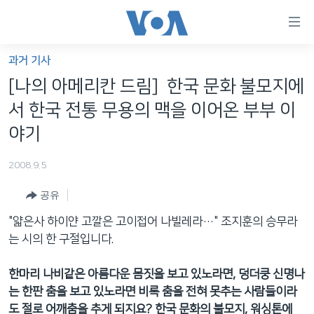
연
결
가
과거 기사
한반도
능
[나의 아메리칸 드림] 한국 문화 불모지에
세계
링
서 한국 전통 무용의 맥을 이어온 부부 이
VOD
크
야기
라디오
메
2008.9.5
인
프로그램
콘
FOLLOW US
공유
주파수 안내
텐
츠
"얇은사 하이얀 고깔은 고이접어 나빌레라…" 조지훈의 승무라
로
는 시의 한 구절입니다.
언어 선택
이
동
한마리 나비같은 아름다운 몸짓을 보고 있노라면, 덩더쿵 신명나
메
는 한판 춤을 보고 있노라면 비록 춤을 전혀 못추는 사람들이라
인
도 절로 어깨춤을 추게 되지요? 한국 문화의 불모지, 워싱톤에