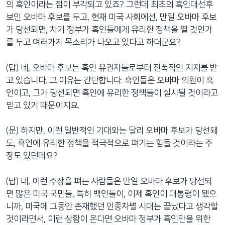
의 흑인이라는 점이 부각되고 있죠? 그런데 최초의 흑인대선후
네
보인 오바마 후보를 두고, 현재 미국 사회에선, 만일 오바마 후보
비
가 당선되면, 차기 정부가 흑인들에게 유리한 정책을 펼 것인가
게
를 두고 여러가지 목소리가 나오고 있다고 하더군요?
이
션
(답) 네, 오바마 후보는 흑인 유권자들로부터 전폭적인 지지를 받
으
고 있습니다. 그 이유는 간단합니다. 흑인들은 오바마 의원이 흑
로
인이고, 그가 당선되면 흑인에 유리한 정책들이 실시될 것이라고
이
믿고 있기 때문이지요.
동
검
(문) 하지만, 이런 일반적인 기대와는 달리 오바마 후보가 당선돼
색
도, 흑인에 유리한 정책을 적극적으로 펴기는 힘들 것이라는 주
으
장도 있던데요?
로
이
(답) 네, 이런 주장을 펴는 사람들은 만일 오바마 후보가 당선되
등
면 많은 미국 국민들, 특히 백인들이, 이제 흑인이 대통령이 됐으
니까, 미국에 그동안 존재했던 인종차별 시대는 끝났다고 생각할
것이라면서, 이런 상황이 온다면 오바마 정부가 흑인만을 위한