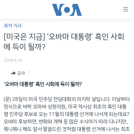
연
결
가
과거 기사
한반도
능
[미국은 지금] ‘오바마 대통령’ 흑인 사회
세계
링
에 득이 될까?
VOD
크
2008.8.28
라디오
메
인
공유
프로그램
콘
FOLLOW US
'오바마 대통령' 흑인 사회에 득이 될까?
주파수 안내
텐
츠
(문) 28일이 미국 민주당 전당대회의 마지막 날입니다. 이날부터
로
정식으로 바락 오마바 상원의원, 미국 역사상 최초의 흑인 대통
언어 선택
이
령 민주당 후보로 오는 11월의 대통령 선거에 나서게 되는데요?
동
오바마 후보하면, 변화와 개혁 등 많은 수식어가 따라 다니지만,
메
뭐니뭐니 해도 앞서 말씀드린 것처럼 대통령 선거에 나서는 최초
인