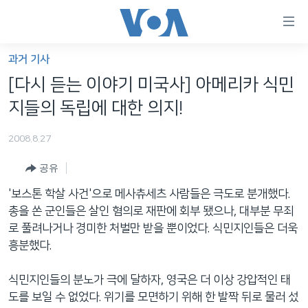
연
결
가
과거 기사
한반도
능
[다시 듣는 이야기 미국사] 아메리카 식민
세계
링
지들의 독립에 대한 의지!
VOD
크
2008.8.27
라디오
메
인
공유
프로그램
콘
FOLLOW US
'보스톤 학살 사건'으로 메사츄세츠 사람들은 극도로 분개했다.
주파수 안내
텐
총을 쏜 군인들은 살인 혐의로 재판에 회부 됐으나, 대부분 무죄
츠
로 풀려나거나 경미한 처벌만 받을 뿐이었다. 식민지인들은 더욱
로
흥분했다.
언어 선택
이
동
식민지인들의 분노가 극에 달하자, 영국은 더 이상 강압적인 태
메
도를 보일 수 없었다. 위기를 모면하기 위해 한 발짝 뒤로 물러 섰
인