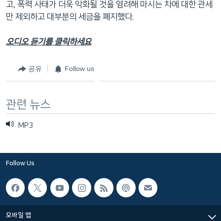
고, 폭력 사태가 더욱 악화될 것을 염려해 마시는 차에 대한 관세
네
만 제외하고 대부분의 세금을 폐지했다.
비
게
오디오 듣기를 클릭하세요
이
션
공유
Follow us
으
로
이
관련 뉴스
동
검
MP3
색
으
로
Follow Us
이
등
모바일 앱