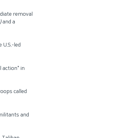
diate removal
h)
and a
 U.S.-led
 action" in
roops called
ilitants and