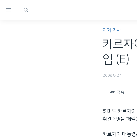
연
결
검
가
한반도
색
과거 기사
능
세계
카르자이
링
VOD
크
임 (E)
라디오
메
프로그램
인
2008.8.24
콘
주파수 안내
텐
공유
츠
로
하미드 카르자이 
이
휘관 2명을 해임
동
메
카르자이 대통령은
인