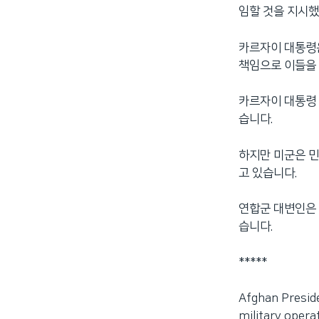
임할 것을 지시했
네
비
카르자이 대통령은
게
책임으로 이들을
이
션
으
카르자이 대통령 
로
습니다.
이
동
하지만 미군은 민
검
고 있습니다.
색
으
연합군 대변인은 
로
습니다.
이
등
*****
Afghan Presid
military operat