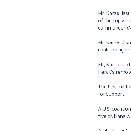
Mr. Karzai iss
of the top ar
commander
(
Mr. Karzai dis
coalition again
Mr. Karzai's of
Herat's remote
The U.S. milita
for support.
A U.S. coalit
five civilians w