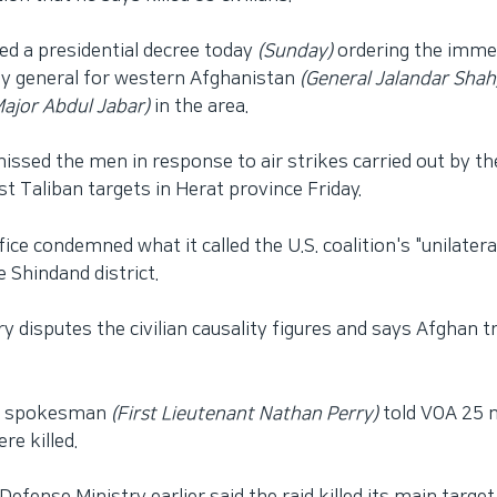
ued a presidential decree today
(Sunday)
ordering the imme
my general for western Afghanistan
(General Jalandar Sha
Major Abdul Jabar)
in the area.
missed the men in response to air strikes carried out by the
st Taliban targets in Herat province Friday.
fice condemned what it called the U.S. coalition's "unilateral
 Shindand district.
ry disputes the civilian causality figures and says Afghan t
ion spokesman
(First Lieutenant Nathan Perry)
told VOA 25 m
ere killed.