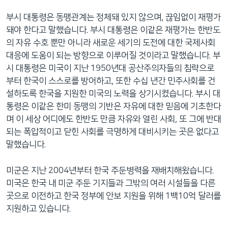
네
부시 대통령은 동맹관계는 정체돼 있지 않으며, 끊임없이 재평가
비
돼야 한다고 말했습니다. 부시 대통령은 이같은 재평가는 한반도
게
의 자유 수호 뿐만 아니라 새로운 세기의 도전에 대한 국제사회
이
대응에 도움이 되는 방향으로 이루어질 것이라고 말했습니다. 부
션
시 대통령은 미국이 지난 1950년대 공산주의자들의 침략으로
으
부터 한국이 스스로를 방어하고, 또한 수십 년간 민주사회를 건
로
설하도록 한국을 지원한 미국의 노력을 상기시켰습니다. 부시 대
이
통령은 이같은 한미 동맹의 기반은 자유에 대한 믿음에 기초한다
동
며 이 세상 어디에도 한반도 만큼 자유와 열린 사회, 또 그에 반대
검
되는 폭압적이고 닫힌 사회를 극명하게 대비시키는 곳은 없다고
색
말했습니다.
으
로
미군은 지난 2004년부터 한국 주둔병력을 재배치해왔습니다.
이
미국은 한국 내 미군 주둔 기지들과 그밖의 여러 시설들을 다른
등
곳으로 이전하고 한국 정부에 안보 지원을 위해 1백10억 달러를
지원하고 있습니다.