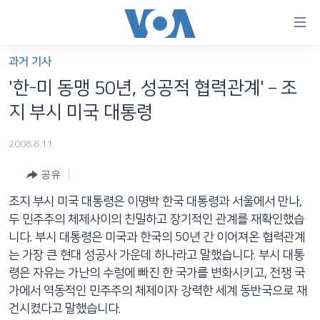
연
결
가
과거 기사
한반도
능
'한-미 동맹 50년, 성공적 협력관계' – 조
세계
링
지 부시 미국 대통령
VOD
크
2008.8.11
라디오
메
인
공유
프로그램
콘
FOLLOW US
조지 부시 미국 대통령은 이명박 한국 대통령과 서울에서 만나,
주파수 안내
텐
두 민주주의 체제사이의 친밀하고 장기적인 관계를 재확인했습
츠
니다. 부시 대통령은 미국과 한국의 50년 간 이어져온 협력관계
로
는 가장 큰 현대 성공사 가운데 하나라고 말했습니다. 부시 대통
언어 선택
이
령은 자유는 가난의 수렁에 빠진 한 국가를 변화시키고, 전쟁 국
동
가에서 역동적인 민주주의 체제이자 강력한 세계 동반국으로 재
메
건시켰다고 말했습니다.
인