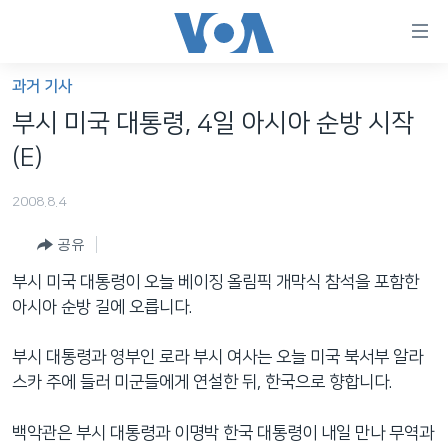
연
결
가
과거 기사
한반도
능
부시 미국 대통령, 4일 아시아 순방 시작
세계
링
(E)
VOD
크
2008.8.4
라디오
메
인
공유
프로그램
콘
FOLLOW US
부시 미국 대통령이 오늘 베이징 올림픽 개막식 참석을 포함한
주파수 안내
텐
아시아 순방 길에 오릅니다.
츠
로
부시 대통령과 영부인 로라 부시 여사는 오늘 미국 북서부 알라
언어 선택
이
스카 주에 들러 미군들에게 연설한 뒤, 한국으로 향합니다.
동
메
백악관은 부시 대통령과 이명박 한국 대통령이 내일 만나 무역과
인