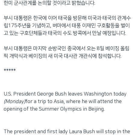
한미 군사관계를 논의할 것이라고 밝혔습니다.
네
비
부시 대통령은 한국에 이어 태국을 방문해 미국과 태국의 관계수
게
립175주년을 기념하고, 버마에서 태풍 이재민 구호활동을 벌이
이
고 있는 구호단체들과 태국의 수도 방콕에서 만날 예정입니다.
션
으
부시 대통령은 마지막 순방국인 중국에서 오는 8일 베이징 올림
로
픽 개막식과 베이징의 새 미국 대사관 개관식에 참석합니다.
이
동
*****
검
색
으
U.S. President George Bush leaves Washington today
로
(Monday)
for a trip to Asia, where he will attend the
이
opening of the Summer Olympics in Beijing.
등
The president and first lady Laura Bush will stop in the