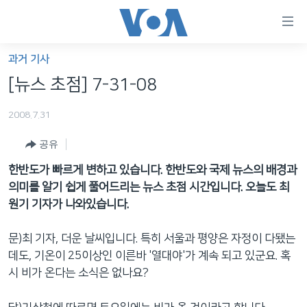
연
결
가
과거 기사
한반도
능
[뉴스 초점] 7-31-08
세계
링
2008.7.31
VOD
크
공유
라디오
메
인
한반도가 빠르게 변하고 있습니다. 한반도와 국제 뉴스의 배경과
프로그램
콘
FOLLOW US
의미를 알기 쉽게 풀어드리는 뉴스 초점 시간입니다. 오늘도 최
주파수 안내
텐
원기 기자가 나와있습니다.
츠
로
문)최 기자, 더운 날씨입니다. 특히 서울과 평양은 자정이 다됐는
언어 선택
이
데도, 기온이 25이상인 이른바 '열대야'가 계속 되고 있군요. 혹
동
시 비가 온다는 소식은 없나요?
메
인