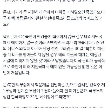
답)기상청에 따르면 토요일에는 비가 올 것이라고 합니다.
네
비
문)소나기가 좀 시원하게 쏟아져 더위를 식혀줬으면 좋겠군요.미
게
국이 핵 검증 문제와 관련 북한에 목소리를 조금씩 높이고 있군
이
요?
션
으
답)네, 미국은 북한이 핵검증에 협조하지 않을 경우 테러지원국
로
에서 해제하지 않을 것이라고 백악관 관리가 밝혔습니다. 배악관
이
의 데니스 와일더 아시아 담당 선임 보좌관은 30일 "북한이 핵검
동
증 계획서를 받아들이지 않을 경우 테러 지원국 해제는 예정된
검
시일에 이뤄지지 않을 것"이라고 말했습니다.미국 관리가 공식적
색
으로 북한이 테러 지원국에서 해제 안될 가능성을 밝힌 것은 이
으
번이 처음입니다.
로
이
문)북한 외무성에서 핵문제를 전담하는 것으로 알려진 강석주 제
등
1부상과 김계관 부상이 귀담아 들어야 할 얘기같군요. 국무부의
성김 한국과장도 31일 베이징에 도착했죠?