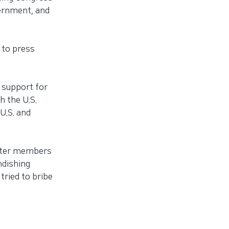
ernment, and
 to press
 support for
h the U.S.
U.S. and
after members
ndishing
ried to bribe