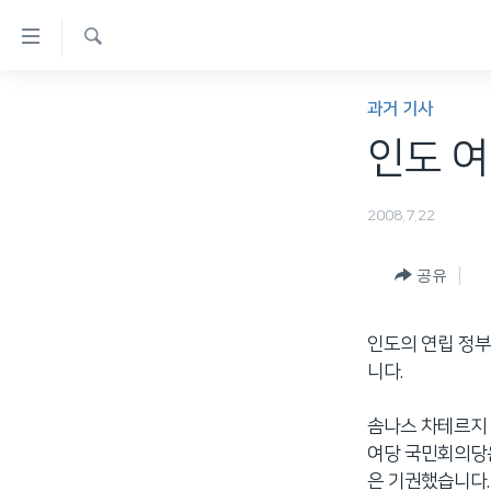
연
결
검
가
한반도
색
과거 기사
능
세계
인도 여
링
VOD
크
2008.7.22
라디오
메
프로그램
인
공유
콘
주파수 안내
텐
인도의 연립 정부
츠
니다.
로
이
솜나스 차테르지 
동
여당 국민회의당은
메
은 기권했습니다.
인