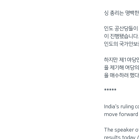
네
싱 총리는 명백
비
게
이
인도 공산당들이 
션
이 진행됐습니다.
으
인도의 국가안보를
로
이
하지만 제1야당인
동
을 제기해 여당의
검
을 매수하려 했다
색
으
*****
로
이
India's ruling 
등
move forward w
The speaker of
results today