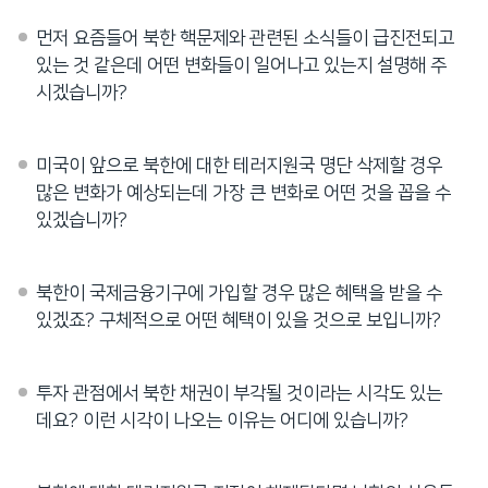
네
먼저 요즘들어 북한 핵문제와 관련된 소식들이 급진전되고
비
있는 것 같은데 어떤 변화들이 일어나고 있는지 설명해 주
게
시겠습니까?
이
션
으
미국이 앞으로 북한에 대한 테러지원국 명단 삭제할 경우
로
많은 변화가 예상되는데 가장 큰 변화로 어떤 것을 꼽을 수
이
있겠습니까?
동
검
색
북한이 국제금융기구에 가입할 경우 많은 혜택을 받을 수
으
있겠죠? 구체적으로 어떤 혜택이 있을 것으로 보입니까?
로
이
투자 관점에서 북한 채권이 부각될 것이라는 시각도 있는
등
데요? 이런 시각이 나오는 이유는 어디에 있습니까?