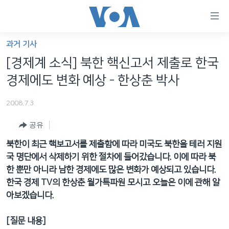
연
결
가
과거 기사
한반도
능
[경제계 소식] 북한 핵신고서 제출로 한국
세계
링
경제에도 변화 예상 - 한상춘 박사
VOD
크
2008.7.3
라디오
메
인
공유
프로그램
콘
FOLLOW US
북한이 최근 핵보고서를 제출함에 따라 미국도 북한을 테러 지원
주파수 안내
텐
국 명단에서 삭제하기 위한 절차에 들어갔습니다. 이에 따라 북
츠
한 뿐만 아니라 남한 경제에도 많은 변화가 예상되고 있습니다.
로
한국 경제 TV의 한상춘 월가특파원 모시고 오늘은 이에 관해 알
언어 선택
이
아보겠습니다.
동
메
[질문 내용]
인